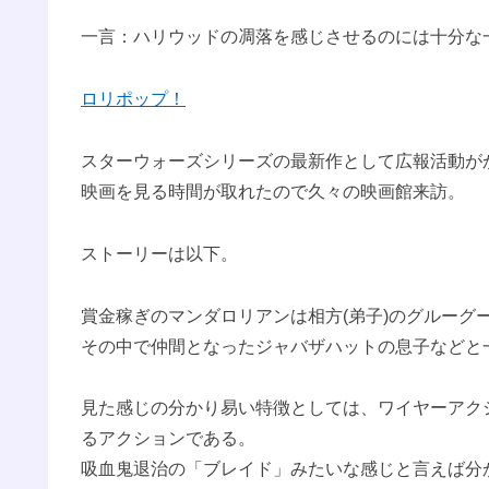
一言：ハリウッドの凋落を感じさせるのには十分な
ロリポップ！
スターウォーズシリーズの最新作として広報活動が
映画を見る時間が取れたので久々の映画館来訪。
ストーリーは以下。
賞金稼ぎのマンダロリアンは相方(弟子)のグルーグ
その中で仲間となったジャバザハットの息子などと
見た感じの分かり易い特徴としては、ワイヤーアク
るアクションである。
吸血鬼退治の「ブレイド」みたいな感じと言えば分