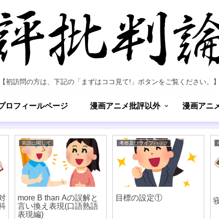
【初訪問の方は、下記の「まずはココ見て!」ボタンをご覧ください。
プロフィールページ
漫画アニメ批評以外
漫画アニ
英語に関して
考察及びライフハック
対
more B than Aの誤解と
目標の設定①
科
言い換え表現(口語熟語
表現編)