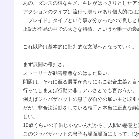
あの、ダンスの様なキメ、キレがはっきりとしたア
アクションのタイプは流行り廃りがあり個人的には
「ブレイド」タイプという事が分かったので良しと
上記が作品の中での大きな特徴、というか唯一の褒
これ以降は基本的に批判的な文脈へとなっていく。
まず展開の稚拙さ。
ストーリーが勧善懲悪なのはまだ良い。
問題は、それに至る展開が余りにもご都合主義と言
行ってしまえば行動の非リアルさとでも言おうか。
例えばジャバザハットの息子が自分の雇い主と取引
だが、非合法活動をしている相手と本当に正直な静
しい。
10歳くらいの子供じゃないんだから、人間の悪意
このジャバザハットの息子も場面場面によって、I