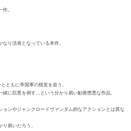
一作。
かなり活発となっている本作。
ーとともに帝国軍の残党を追う。
一緒に巨悪を倒す…という分かり易い勧善懲悪な作品。
ションやジャンクロードヴァンダム的なアクションとは異な
かり易いだろう。