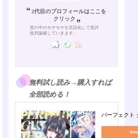
2代目のプロフィールはここを
クリック
世の中のモヤモヤを言語化して批評
批判論破していきます。
無料試し読み→購入すれば
全部読める！
パーフェクト 
Am