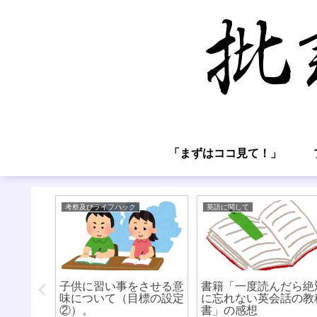
「まずはココ見て！」
考察及びライフハック
英語に関して
ーブにつ
子供に習い事をさせる意
書籍「一度読んだら絶
味について（目標の設定
に忘れない英会話の教
②）。
書」の感想