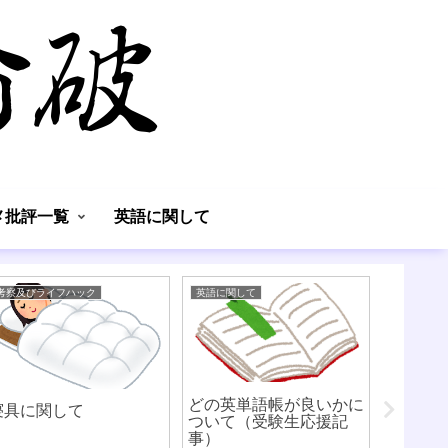
】
メ批評一覧
英語に関して
考察及びライフハック
英語に関して
漫画アニメ
どの英単語帳が良いかに
子供の
寝具に関して
ついて（受験生応援記
から塾
事）
策