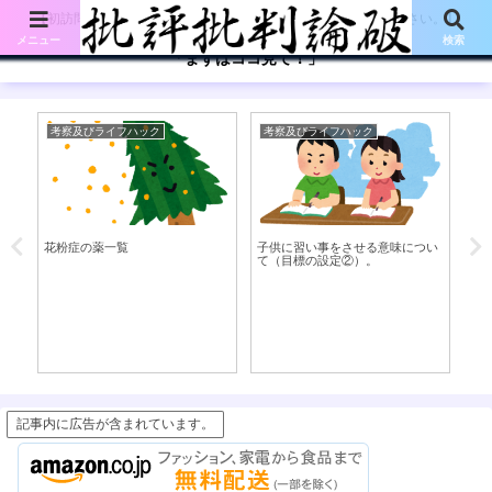
【初訪問の方は、下記の「まずはココ見て!」ボタンをご覧ください。】
メニュー
検索
「まずはココ見て！」
考察及びライフハック
考察及びライフハック
考
花粉症の薬一覧
子供に習い事をさせる意味につい
部
た
て（目標の設定②）。
件
記事内に広告が含まれています。