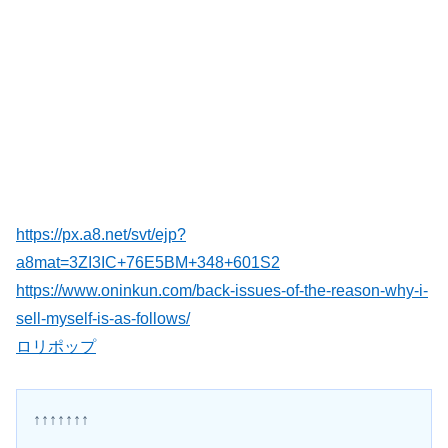
https://px.a8.net/svt/ejp?
a8mat=3ZI3IC+76E5BM+348+601S2
https://www.oninkun.com/back-issues-of-the-reason-why-i-
sell-myself-is-as-follows/
ロリポップ
↑↑↑↑↑↑↑
------------------------------