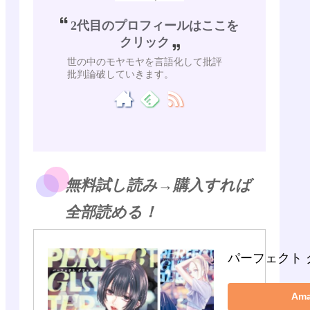
2代目のプロフィールはここを
クリック
世の中のモヤモヤを言語化して批評
批判論破していきます。
無料試し読み→購入すれば
全部読める！
パーフェクト 
Am