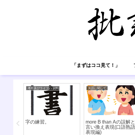
「まずはココ見て！」
考察及びライフハック
英語に関して
させる意
字の練習。
more B than Aの誤解
標の設定
言い換え表現(口語熟
表現編)