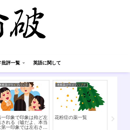
】
メ批評一覧
英語に関して
考察及びライフハック
考察及びライフハック
考察及びラ
第一印象で印象は殆ど左
花粉症の薬一覧
書類の
右される（嘘だよ、本当
時に役
は第一印象では左右され