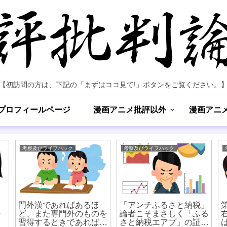
【初訪問の方は、下記の「まずはココ見て!」ボタンをご覧ください。
プロフィールページ
漫画アニメ批評以外
漫画アニ
考察及びライフハック
考察及びライフハック
と
門外漢であればあるほ
「アンチふるさと納税」
語
ど、また専門外のものを
論者こそまさしく「ふる
習得するときであればあ
さと納税エアプ」の証左