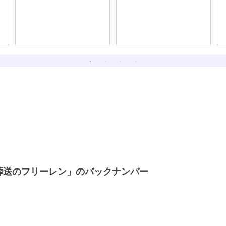
るほど、最初は大人し
である。
く、身銭を切って人に教
えを乞うたほうが良い話
葬送のフリーレン」のバックナンバー