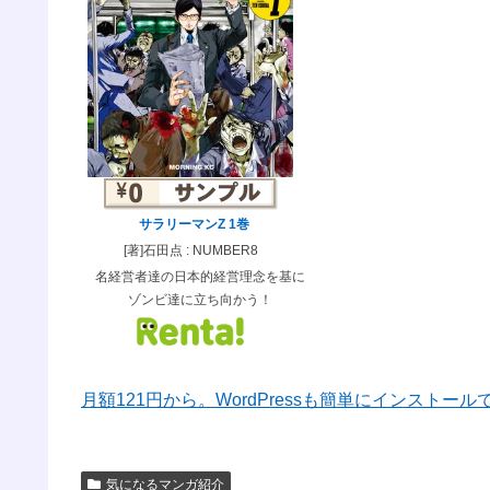
サラリーマンZ 1巻
[著]石田点 : NUMBER8
名経営者達の日本的経営理念を基に
ゾンビ達に立ち向かう！
月額121円から。WordPressも簡単にインストー
気になるマンガ紹介