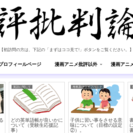
【初訪問の方は、下記の「まずはココ見て!」ボタンをご覧ください。
プロフィールページ
漫画アニメ批評以外
漫画アニ
英語に関して
考察及びライフハック
る
どの英単語帳が良いかに
子供に習い事をさせる意
ついて（受験生応援記
味について（目標の設定
事）
②）。