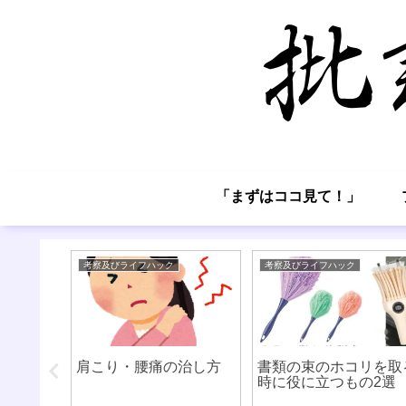
「まずはココ見て！」
考察及びライフハック
考察及びライフハック
ーブにつ
肩こり・腰痛の治し方
書類の束のホコリを取
時に役に立つもの2選