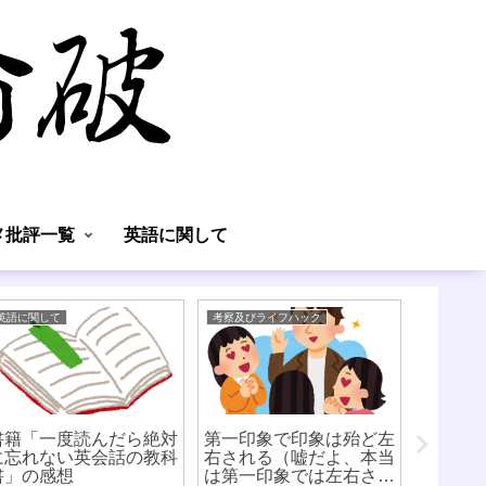
】
メ批評一覧
英語に関して
英語に関して
考察及びライフハック
考察及びラ
書籍「一度読んだら絶対
第一印象で印象は殆ど左
最低賃
に忘れない英会話の教科
右される（嘘だよ、本当
る日本
書」の感想
は第一印象では左右され
さ