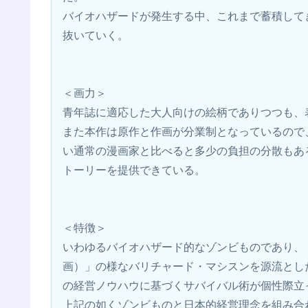
バイオハザードが発生する中、これまで蓄積して
抜いていく。
＜画力＞
青年誌に適応した大人向けの絵柄でありつつも、
また本作は原作と作画が分業制となっているので
い通常の漫画家と比べると多少の負担の分散もあ
トーリーを提供できている。
＜特徴＞
いわゆるバイオハザード的なゾンビものであり、
画）」の様なバリチャード・マシスンを源流とし
の経営ノウハウに基づくサバイバル術が個性際立
上記の如くゾンビものと日本的経営理念を組み合