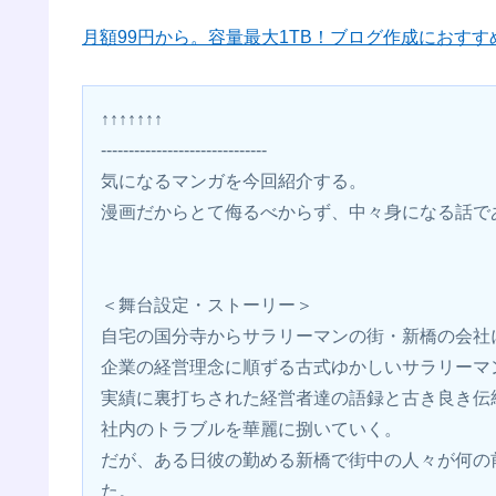
月額99円から。容量最大1TB！ブログ作成におすすめの
↑↑↑↑↑↑↑
------------------------------
気になるマンガを今回紹介する。
漫画だからとて侮るべからず、中々身になる話で
＜舞台設定・ストーリー＞
自宅の国分寺からサラリーマンの街・新橋の会社
企業の経営理念に順ずる古式ゆかしいサラリーマ
実績に裏打ちされた経営者達の語録と古き良き伝
社内のトラブルを華麗に捌いていく。
だが、ある日彼の勤める新橋で街中の人々が何の
た。