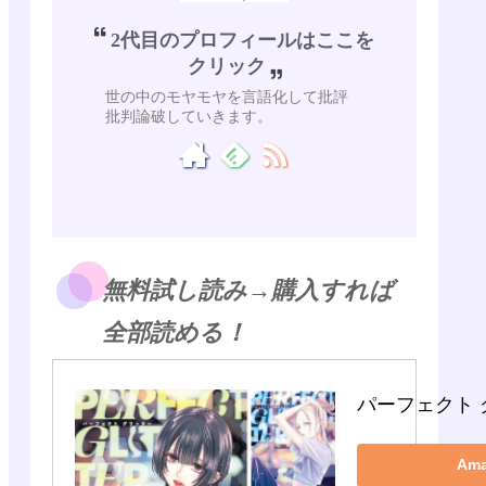
2代目のプロフィールはここを
クリック
世の中のモヤモヤを言語化して批評
批判論破していきます。
無料試し読み→購入すれば
全部読める！
パーフェクト 
Am