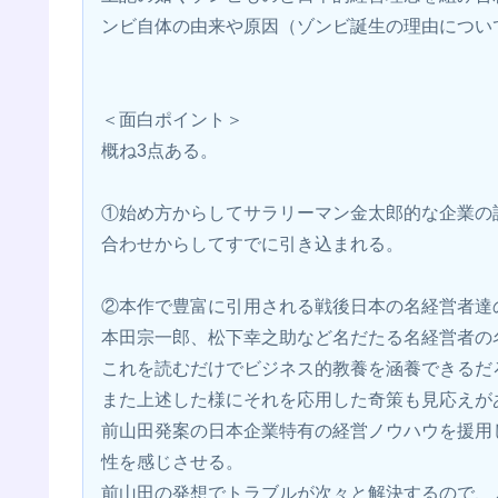
ンビ自体の由来や原因（ゾンビ誕生の理由につい
＜面白ポイント＞
概ね3点ある。
①始め方からしてサラリーマン金太郎的な企業の
合わせからしてすでに引き込まれる。
②本作で豊富に引用される戦後日本の名経営者達
本田宗一郎、松下幸之助など名だたる名経営者の
これを読むだけでビジネス的教養を涵養できるだ
また上述した様にそれを応用した奇策も見応えが
前山田発案の日本企業特有の経営ノウハウを援用
性を感じさせる。
前山田の発想でトラブルが次々と解決するので、