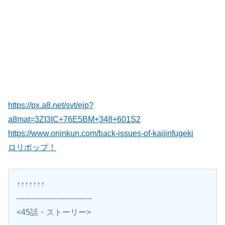
https://px.a8.net/svt/ejp?
a8mat=3ZI3IC+76E5BM+348+601S2
https://www.oninkun.com/back-issues-of-kaijinfugeki
ロリポップ！
↑↑↑↑↑↑↑
------------------------------
<45話・ストーリー>