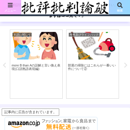
【初訪問の方は、下記の「まずはココ見て!」ボタンをご覧ください。】
メニュー
検索
「まずはココ見て！」
英語に関して
考察及びライフハック
考
専
more B than Aの誤解と言い換え表
部屋の掃除にはこれらが一番いい
花
れ
現(口語熟語表現編)
件について②
身
う
記事内に広告が含まれています。