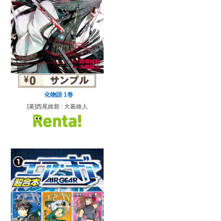
化物語 1巻
[著]西尾維新 : 大暮維人