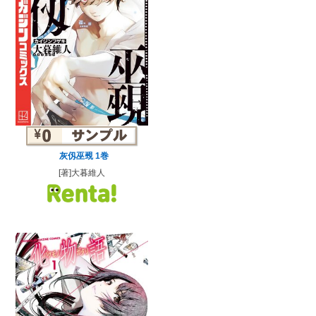
灰仭巫覡 1巻
[著]大暮維人