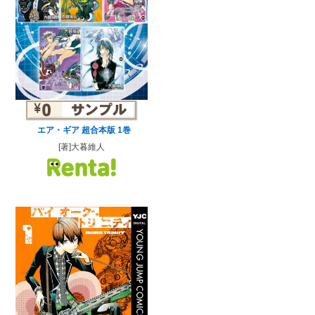
エア・ギア 超合本版 1巻
[著]大暮維人