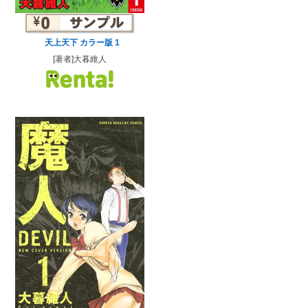
天上天下 カラー版 1
[著者]大暮維人