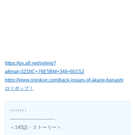
https://px.a8.net/svt/ejp?
a8mat=3ZI3IC+76E5BM+348+601S2
https://www.oninkun.com/back-issues-of-akane-banashi
ロリポップ！
↑↑↑↑↑↑↑
------------------------------
＜145話・ストーリー＞