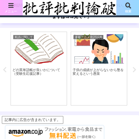
【初訪問の方は、下記の「まずはココ見て!」ボタンをご覧ください。】
メニュー
検索
「まずはココ見て！」
英語に関して
漫画アニメ批評以外
考
どの英単語帳が良いかについて
子供の成績が上がらないから塾を
書
（受験生応援記事）
変えるという愚策
立
ポ
記事内に広告が含まれています。