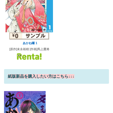
あかね噺 1
[原作]末永裕樹 [作画]馬上鷹将
紙版新品を購入したい方はこちら↓↓↓