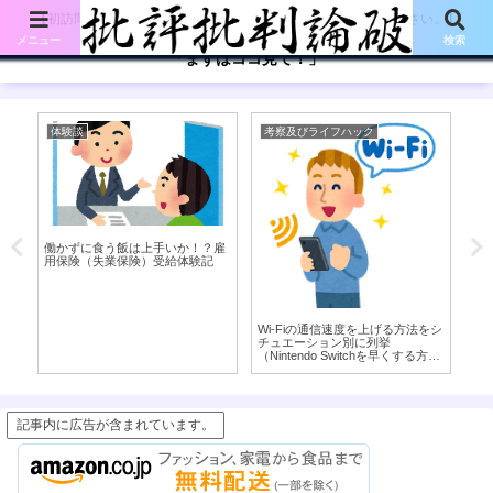
【初訪問の方は、下記の「まずはココ見て!」ボタンをご覧ください。】
メニュー
検索
「まずはココ見て！」
体験談
考察及びライフハック
考
働かずに食う飯は上手いか！？雇
「
用保険（失業保険）受給体験記
ま
の
Wi-Fiの通信速度を上げる方法をシ
チュエーション別に列挙
（Nintendo Switchを早くする方法
も）
記事内に広告が含まれています。