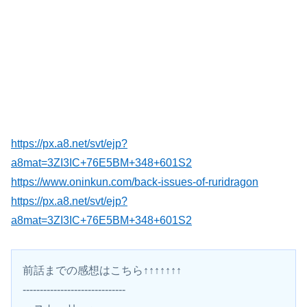
https://px.a8.net/svt/ejp?
a8mat=3ZI3IC+76E5BM+348+601S2
https://www.oninkun.com/back-issues-of-ruridragon
https://px.a8.net/svt/ejp?
a8mat=3ZI3IC+76E5BM+348+601S2
前話までの感想はこちら↑↑↑↑↑↑↑
------------------------------