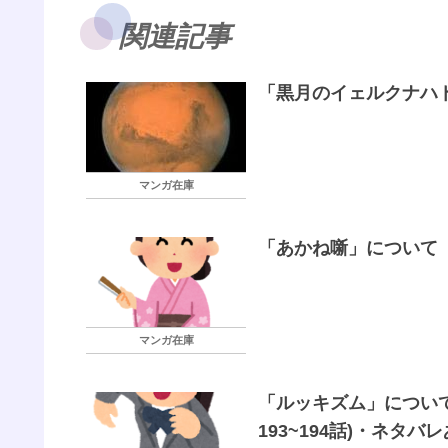
関連記事
「黒月のイェルクナハト
マンガ在庫
「あかね噺」について（
マンガ在庫
「ルッキズム」について
193~194話)・ネタバ