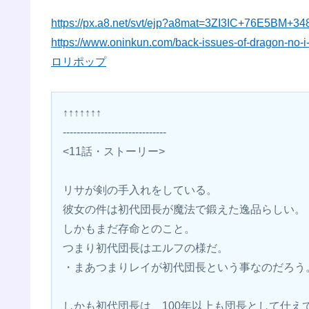
https://px.a8.net/svt/ejp?a8mat=3ZI3IC+76E5BM+3
https://www.oninkun.com/back-issues-of-dragon-no-i
ロリポップ
↑↑↑↑↑↑↑
------------------------------
<11話・ストーリー>
リサが剣の手入れをしている。
彼女の件は初代団長が魔法で鍛えた逸品らしい。
しかもまだ存命とのこと。
つまり初代団長はエルフの様だ。
・まあつまりレイが初代団長という事なのだろう
しかも初代団長は、100年以上も団長として仕え