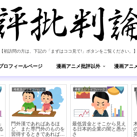
【初訪問の方は、下記の「まずはココ見て!」ボタンをご覧ください。
プロフィールページ
漫画アニメ批評以外
漫画アニ
考察及びライフハック
考察及びライフハック
」
門外漢であればあるほ
最低賃金とそこから見え
る
ど、また専門外のものを
る日本的企業の闇と愚か
左
習得するときであればあ
さ