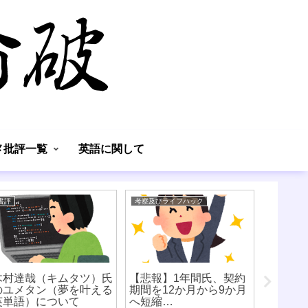
】
メ批評一覧
英語に関して
書評
考察及びライフハック
考察及びラ
木村達哉（キムタツ）氏
【悲報】1年間氏、契約
ルービ
のユメタン（夢を叶える
期間を12か月から9か月
いて
英単語）について
へ短縮…