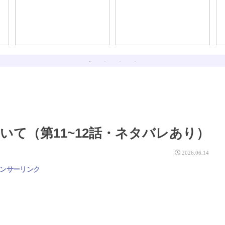
るほど、最初は大人し
く、身銭を切って人に教
えを乞うたほうが良い話
て（第11~12話・ネタバレあり）
2026.06.14
ンサーリンク