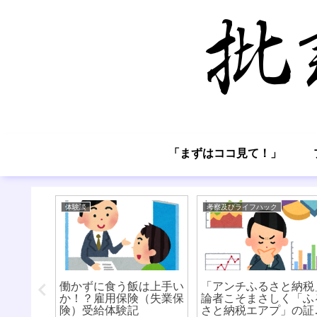
「まずはココ見て！」
体験談
考察及びライフハック
 Aの誤解と
働かずに食う飯は上手い
「アンチふるさと納税
口語熟語
か！？雇用保険（失業保
論者こそまさしく「ふ
険）受給体験記
さと納税エアプ」の証