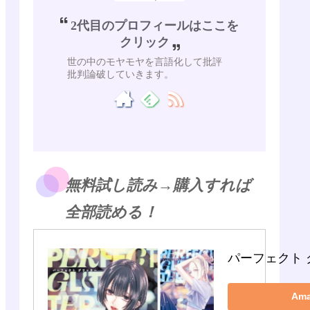
2代目のプロフィールはここを
クリック
世の中のモヤモヤを言語化して批評
批判論破していきます。
無料試し読み→購入すれば
全部読める！
パーフェクト 
Am