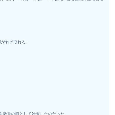
鎧が剥ぎ取れる。
を撤退の罰として始末したのだった。