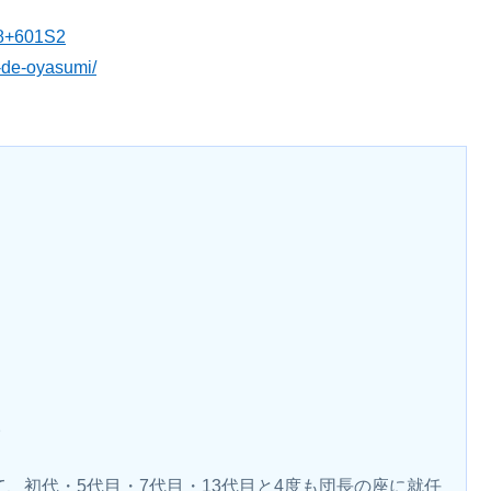
48+601S2
-de-oyasumi/
。
て、初代・5代目・7代目・13代目と4度も団長の座に就任