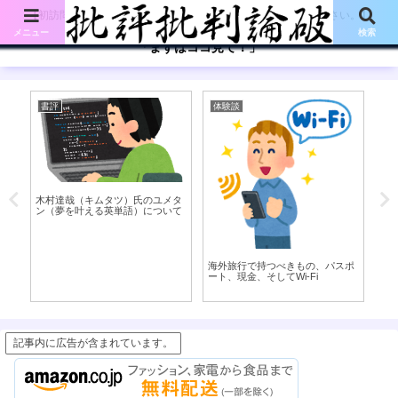
【初訪問の方は、下記の「まずはココ見て!」ボタンをご覧ください。】
メニュー
検索
「まずはココ見て！」
書評
体験談
考
木村達哉（キムタツ）氏のユメタ
視
ン（夢を叶える英単語）について
海外旅行で持つべきもの、パスポ
ート、現金、そしてWi-Fi
記事内に広告が含まれています。