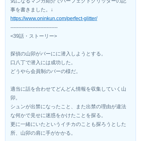
気になるマンガ紹介でパーフェクトグリッターの記
事を書きました。↓
https://www.oninkun.com/perfect-glitter/
------------------------------
<39話・ストーリー>
探偵の山卯がバーにに潜入しようとする。
口八丁で潜入には成功した。
どうやら会員制のバーの様だ。
適当に話を合わせてどんどん情報を収集していく山
卯。
シュンが出禁になったこと、また出禁の理由が違法
な何かで見せに迷惑をかけたことを探る。
更に一緒にいたというイチカのことも探ろうとした
所、山卯の肩に手がかかる。