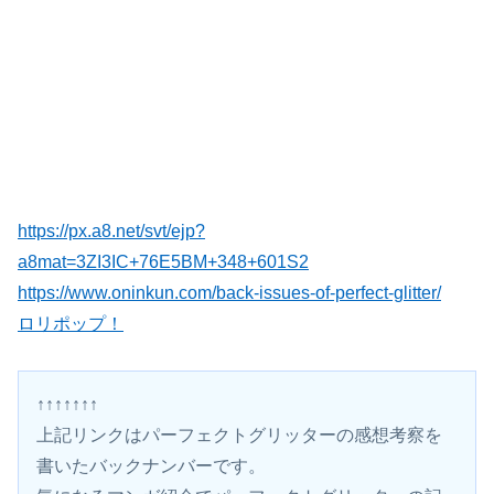
https://px.a8.net/svt/ejp?
a8mat=3ZI3IC+76E5BM+348+601S2
https://www.oninkun.com/back-issues-of-perfect-glitter/
ロリポップ！
↑↑↑↑↑↑↑
上記リンクはパーフェクトグリッターの感想考察を
書いたバックナンバーです。