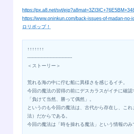
https://px.a8.net/svt/ejp?a8mat=3ZI3IC+76E5BM+3
https://www.oninkun.com/back-issues-of-madan-no-ic
ロリポップ！
↑↑↑↑↑↑↑
------------------------------
＜ストーリー＞
荒れる海の中に佇む船に異様さを感じるイチ。
今回の魔法の習得の前にデスカラスがイチに確認
「負けて当然、勝って偶然」。
というのも今回の魔法は、古代から存在し、これ
法）だからである。
今回の魔法は「時を操れる魔法」という情報のみ