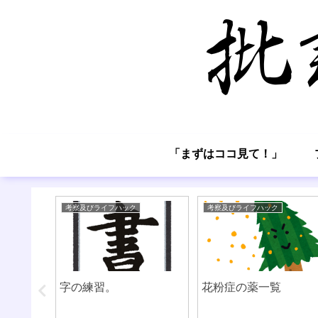
「まずはココ見て！」
考察及びライフハック
考察及びライフハック
う。
字の練習。
花粉症の薬一覧