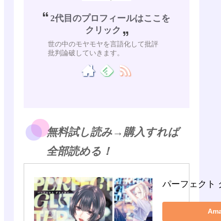
2代目のプロフィールはここを
クリック
世の中のモヤモヤを言語化して批評
批判論破していきます。
無料試し読み→購入すれば
全部読める！
パーフェクト 
Am