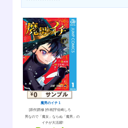
魔男のイチ 1
[原作]西修 [作画]宇佐崎しろ
男なので「魔女」ならぬ「魔男」の
イチが大活躍!