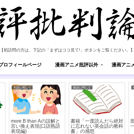
【初訪問の方は、下記の「まずはココ見て!」ボタンをご覧ください。
プロフィールページ
漫画アニメ批評以外
漫画アニ
英語に関して
英語に関して
more B than Aの誤解と
書籍「一度読んだら絶対
言い換え表現(口語熟語
に忘れない英会話の教科
表現編)
書」の感想