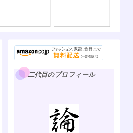
海外旅
の、パ
そしてWi
二代目のプロフィール