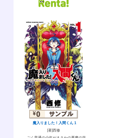
魔入りました！入間くん 1
[著]西修
ごく普通の少年がまさかの悪魔の学