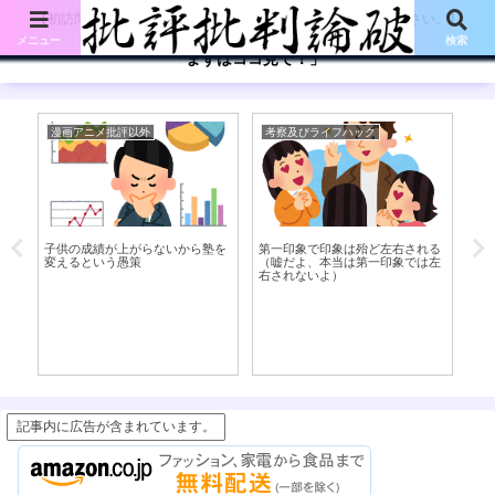
【初訪問の方は、下記の「まずはココ見て!」ボタンをご覧ください。】
メニュー
検索
「まずはココ見て！」
漫画アニメ批評以外
考察及びライフハック
考
い
子供の成績が上がらないから塾を
第一印象で印象は殆ど左右される
【悲
変えるという愚策
（嘘だよ、本当は第一印象では左
か
右されないよ）
記事内に広告が含まれています。