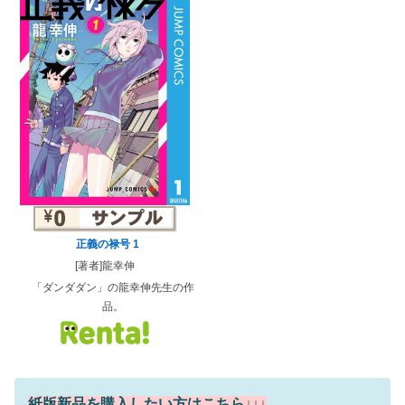
正義の禄号 1
[著者]龍幸伸
「ダンダダン」の龍幸伸先生の作
品。
紙版新品を購入したい方はこちら↓↓↓