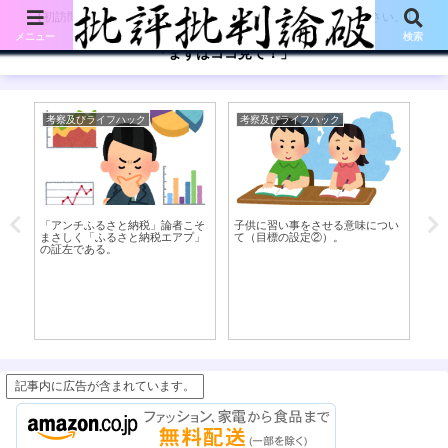
【初訪問の方は、下記の「まずはココ見て!」ボタンをご覧ください。】
メニュー
検索
「まずはココ見て！」
考察及びライフハック
考察及びライフハック
考
「アンチふるさと納税」論者こそ
子供に習い事をさせる意味につい
第
まさしく「ふるさと納税エアプ」
て（目標の設定②）。
（
の証左である。
右
記事内に広告が含まれています。