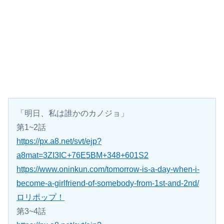
「明日、私は誰かのカノジョ」
第1~2話
https://px.a8.net/svt/ejp?
a8mat=3ZI3IC+76E5BM+348+601S2
https://www.oninkun.com/tomorrow-is-a-day-when-i-
become-a-girlfriend-of-somebody-from-1st-and-2nd/
ロリポップ！
第3~4話