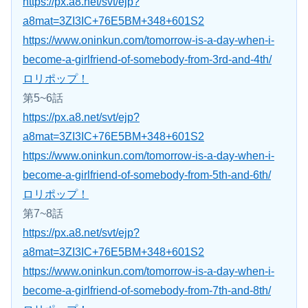
https://px.a8.net/svt/ejp?
a8mat=3ZI3IC+76E5BM+348+601S2
https://www.oninkun.com/tomorrow-is-a-day-when-i-
become-a-girlfriend-of-somebody-from-3rd-and-4th/
ロリポップ！
第5~6話
https://px.a8.net/svt/ejp?
a8mat=3ZI3IC+76E5BM+348+601S2
https://www.oninkun.com/tomorrow-is-a-day-when-i-
become-a-girlfriend-of-somebody-from-5th-and-6th/
ロリポップ！
第7~8話
https://px.a8.net/svt/ejp?
a8mat=3ZI3IC+76E5BM+348+601S2
https://www.oninkun.com/tomorrow-is-a-day-when-i-
become-a-girlfriend-of-somebody-from-7th-and-8th/