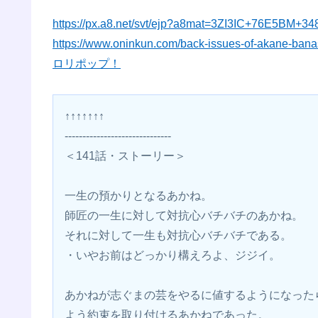
https://px.a8.net/svt/ejp?a8mat=3ZI3IC+76E5BM+3
https://www.oninkun.com/back-issues-of-akane-bana
ロリポップ！
↑↑↑↑↑↑↑
------------------------------
＜141話・ストーリー＞
一生の預かりとなるあかね。
師匠の一生に対して対抗心バチバチのあかね。
それに対して一生も対抗心バチバチである。
・いやお前はどっかり構えろよ、ジジイ。
あかねが志ぐまの芸をやるに値するようになった
よう約束を取り付けるあかねであった。