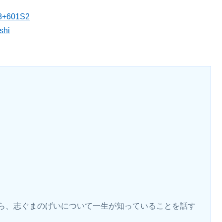
48+601S2
shi
ら、志ぐまのげいについて一生が知っていることを話す