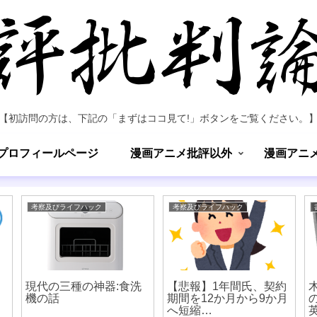
【初訪問の方は、下記の「まずはココ見て!」ボタンをご覧ください。
プロフィールページ
漫画アニメ批評以外
漫画アニ
考察及びライフハック
考察及びライフハック
現代の三種の神器:食洗
【悲報】1年間氏、契約
機の話
期間を12か月から9か月
へ短縮…