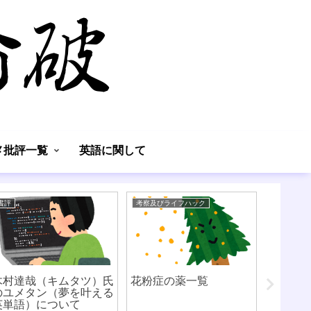
】
メ批評一覧
英語に関して
書評
考察及びライフハック
考察及びラ
木村達哉（キムタツ）氏
花粉症の薬一覧
字の練
のユメタン（夢を叶える
英単語）について