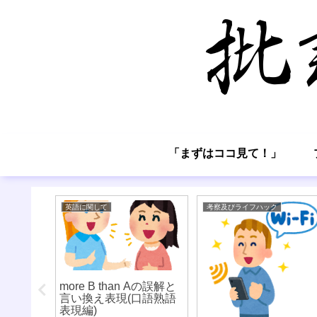
「まずはココ見て！」
英語に関して
考察及びライフハック
治し方
more B than Aの誤解と
言い換え表現(口語熟語
表現編)