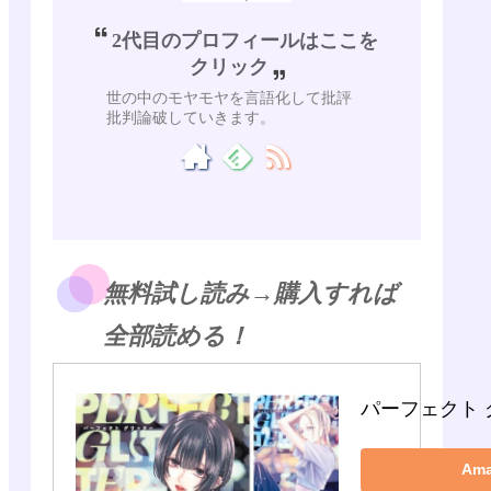
2代目のプロフィールはここを
クリック
世の中のモヤモヤを言語化して批評
批判論破していきます。
無料試し読み→購入すれば
全部読める！
パーフェクト 
Am