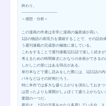
終わり。
------------------------------
＜感想・分析＞
この漫画の作者は非常に漫画の偏差値が高い。
1話の物語の表現力を濃縮することで、その話自
う週刊連載の完成形の極致に達している。
これをすることで週刊連載1話1話で楽しく続き
考えるための時間稼ぎにかなりの余裕ができるの
しかしこの形にはある弱点がある。
単行本などで通し読みをした際には、1話1話の
バキなどはその好例だろう。
特に本作では多大な盛り上がりを演出しておきつ
は思ったよりも展開がしょぼくて盛り上がらない
要因の一つだ。
最近は、上記の方策をかなり多用している分、ス