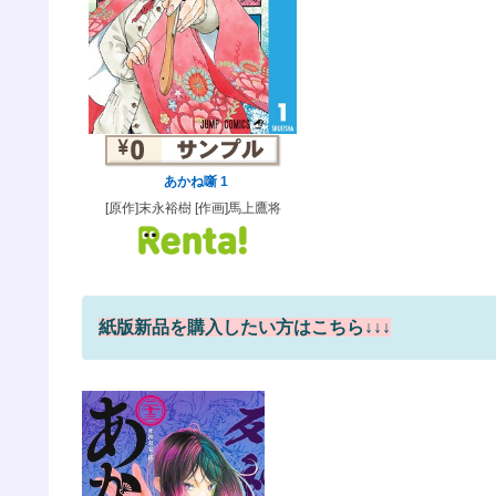
あかね噺 1
[原作]末永裕樹 [作画]馬上鷹将
紙版新品を購入したい方はこちら↓↓↓