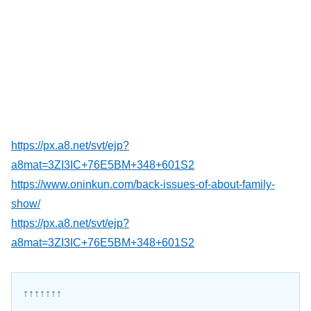
https://px.a8.net/svt/ejp?
a8mat=3ZI3IC+76E5BM+348+601S2
https://www.oninkun.com/back-issues-of-about-family-
show/
https://px.a8.net/svt/ejp?
a8mat=3ZI3IC+76E5BM+348+601S2
↑↑↑↑↑↑↑