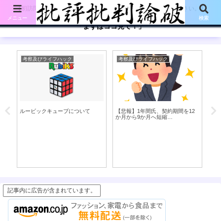
【初訪問の方は、下記の「まずはココ見て!」ボタンをご覧ください。】
メニュー
検索
「まずはココ見て！」
考察及びライフハック
考察及びライフハック
書
い
ルービックキューブについて
【悲報】1年間氏、契約期間を12
木
か月から9か月へ短縮…
ン
記事内に広告が含まれています。