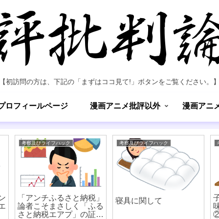
【初訪問の方は、下記の「まずはココ見て!」ボタンをご覧ください。
プロフィールページ
漫画アニメ批評以外
漫画アニ
考察及びライフハック
考察及びライフハック
ン
「アンチふるさと納税」
寝具に関して
エ
論者こそまさしく「ふる
さと納税エアプ」の証左