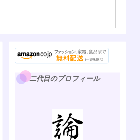
海外旅
の、パ
そしてWi
二代目のプロフィール