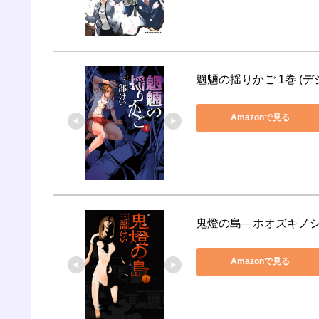
魍魎の揺りかご 1巻 (
Amazonで見る
鬼燈の島―ホオズキノシ
Amazonで見る