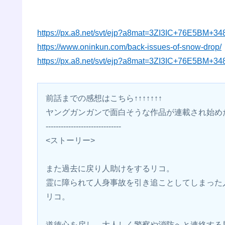
https://px.a8.net/svt/ejp?a8mat=3ZI3IC+76E5BM+3
https://www.oninkun.com/back-issues-of-snow-drop/
https://px.a8.net/svt/ejp?a8mat=3ZI3IC+76E5BM+3
前話までの感想はこちら↑↑↑↑↑↑↑
ヤングガンガンで面白そうな作品が連載され始め
------------------------------
<ストーリー>
また過去に戻り人助けをするリコ。
霊に障られて人身事故を引き追ことしてしまった
リコ。
道徳心を戻し、大人しく警察や消防へと連絡する