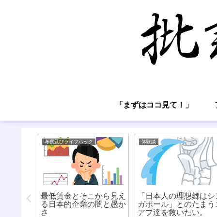
「まずはココ見て！」
考察及びライフハック
体験談
治し方
最低賃金とそこから見え
「日本人の理想郷はシ
る日本的企業の闇と愚か
ガポール」とのたまう
さ
アプ達を救いたい。