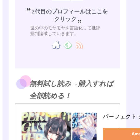
2代目のプロフィールはここを
クリック
世の中のモヤモヤを言語化して批評
批判論破していきます。
無料試し読み→購入すれば
全部読める！
パーフェクト 
Am