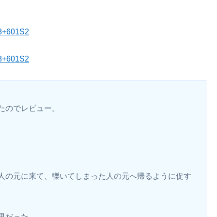
48+601S2
48+601S2
たのでレビュー。
人の元に来て、轢いてしまった人の元へ帰るように促す
男だった。