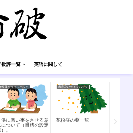
】
メ批評一覧
英語に関して
考察及びライフハック
考察及びライフハック
体験談
子供に習い事をさせる意
花粉症の薬一覧
味について（目標の設定
②）。