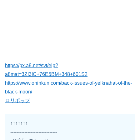
https://px.a8.net/svt/ejp?
a8mat=3ZI3IC+76E5BM+348+601S2
https://www.oninkun.com/back-issues-of-yelknahat-of-the-
black-moon/
ロリポップ
↑↑↑↑↑↑↑
------------------------------