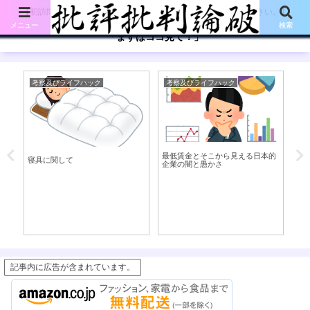
【初訪問の方は、下記の「まずはココ見て!」ボタンをご覧ください。】
メニュー
検索
「まずはココ見て！」
考察及びライフハック
考察及びライフハック
考
最低賃金とそこから見える日本的
部
寝具に関して
企業の闇と愚かさ
件
記事内に広告が含まれています。