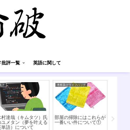
】
メ批評一覧
英語に関して
書評
考察及びライフハック
考察及びラ
木村達哉（キムタツ）氏
部屋の掃除にはこれらが
「アン
のユメタン（夢を叶える
一番いい件について①
論者こ
英単語）について
さと納