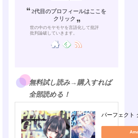
2代目のプロフィールはここを
クリック
世の中のモヤモヤを言語化して批評
批判論破していきます。
無料試し読み→購入すれば
全部読める！
パーフェクト 
Am