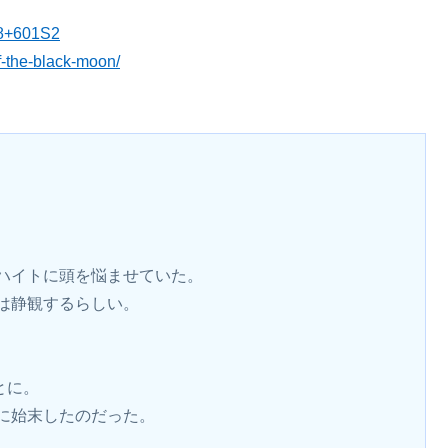
48+601S2
f-the-black-moon/
ハイトに頭を悩ませていた。
は静観するらしい。
とに。
に始末したのだった。