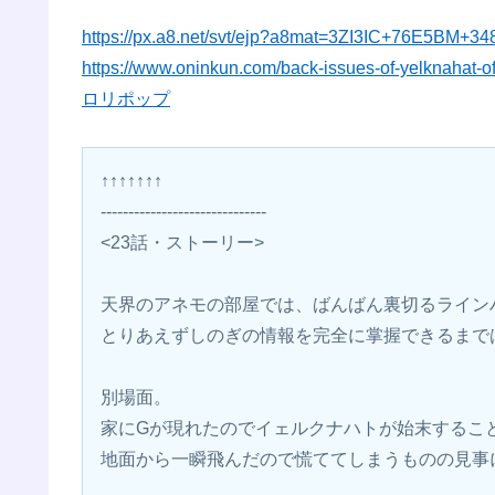
https://px.a8.net/svt/ejp?a8mat=3ZI3IC+76E5BM+3
https://www.oninkun.com/back-issues-of-yelknahat-o
ロリポップ
↑↑↑↑↑↑↑
------------------------------
<23話・ストーリー>
天界のアネモの部屋では、ばんばん裏切るライン
とりあえずしのぎの情報を完全に掌握できるまで
別場面。
家にGが現れたのでイェルクナハトが始末するこ
地面から一瞬飛んだので慌ててしまうものの見事