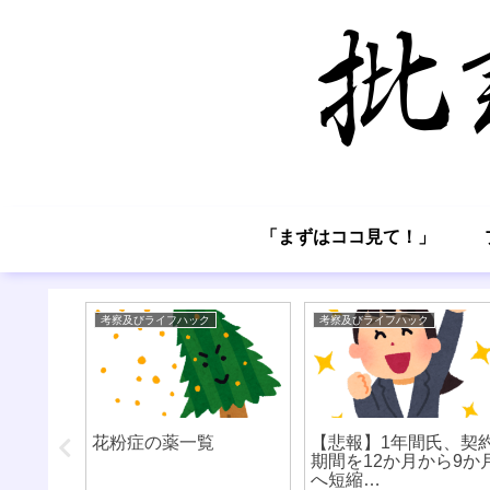
「まずはココ見て！」
考察及びライフハック
考察及びライフハック
リを取る
花粉症の薬一覧
【悲報】1年間氏、契
の2選
期間を12か月から9か
へ短縮…