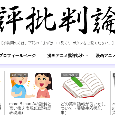
【初訪問の方は、下記の「まずはココ見て!」ボタンをご覧ください。
プロフィールページ
漫画アニメ批評以外
漫画アニ
英語に関して
英語に関して
約
more B than Aの誤解と
どの英単語帳が良いかに
月
言い換え表現(口語熟語
ついて（受験生応援記
表現編)
事）