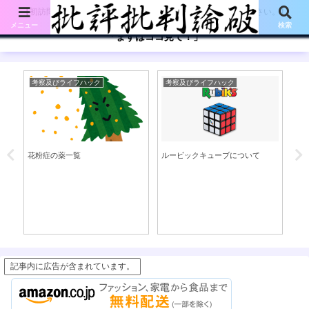
【初訪問の方は、下記の「まずはココ見て!」ボタンをご覧ください。】
メニュー
検索
「まずはココ見て！」
考察及びライフハック
考察及びライフハック
考
花粉症の薬一覧
ルービックキューブについて
肩
ポ
記事内に広告が含まれています。