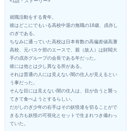
<1話・ストーリー>
就職活動をする青年。
彼はどこにでもいる高校中退の無職の18歳、戌亦し
のぎである。
ちなみに通っていた高校は日本有数の高偏差値高灘
高校、元バスケ部のエースで、親（故人）は財閥大
手の戌亦グループの会長である年だった。
彼には他とは少し異なる所がある。
それは普通の人には見えない闇の住人が見えるとい
う事だった。
そんな目には見えない闇の住人は、目が合うと襲っ
てきて食べようとするらしい。
だがしのぎ少年の右手はその妖怪達を切ることがで
きる力も妖怪の可視化とセットで生まれつき備わっ
ていた。