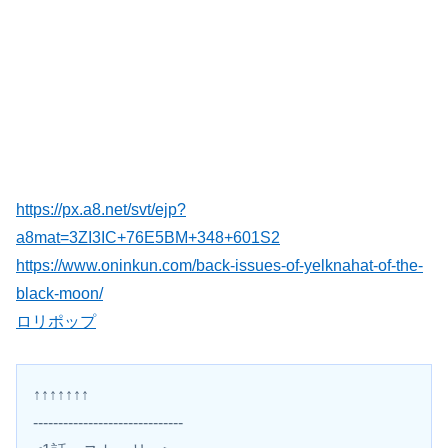
https://px.a8.net/svt/ejp?
a8mat=3ZI3IC+76E5BM+348+601S2
https://www.oninkun.com/back-issues-of-yelknahat-of-the-
black-moon/
ロリポップ
↑↑↑↑↑↑↑
------------------------------