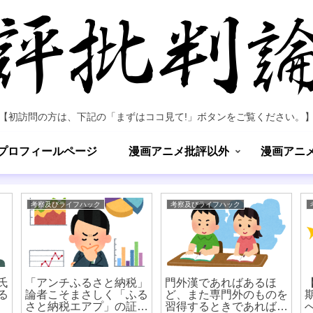
【初訪問の方は、下記の「まずはココ見て!」ボタンをご覧ください。
プロフィールページ
漫画アニメ批評以外
漫画アニ
考察及びライフハック
考察及びライフハック
氏
「アンチふるさと納税」
門外漢であればあるほ
る
論者こそまさしく「ふる
ど、また専門外のものを
さと納税エアプ」の証左
習得するときであればあ