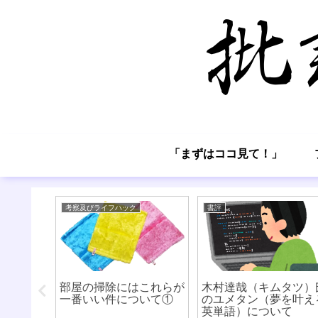
「まずはココ見て！」
考察及びライフハック
書評
治し方
部屋の掃除にはこれらが
木村達哉（キムタツ）
一番いい件について①
のユメタン（夢を叶え
英単語）について