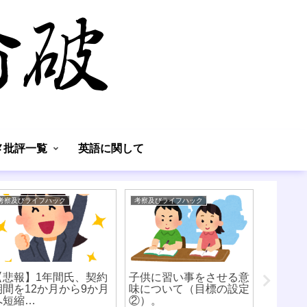
】
メ批評一覧
英語に関して
考察及びライフハック
考察及びライフハック
英語に関し
【悲報】1年間氏、契約
子供に習い事をさせる意
書籍「
期間を12か月から9か月
味について（目標の設定
に忘れ
へ短縮…
②）。
書」の