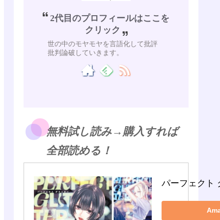
2代目のプロフィールはここを
クリック
世の中のモヤモヤを言語化して批評
批判論破していきます。
無料試し読み→購入すれば
全部読める！
パーフェクト 
Am