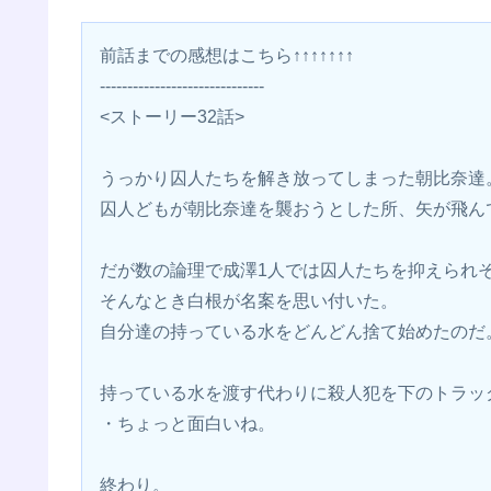
前話までの感想はこちら↑↑↑↑↑↑↑
------------------------------
<ストーリー32話>
うっかり囚人たちを解き放ってしまった朝比奈達
囚人どもが朝比奈達を襲おうとした所、矢が飛ん
だが数の論理で成澤1人では囚人たちを抑えられ
そんなとき白根が名案を思い付いた。
自分達の持っている水をどんどん捨て始めたのだ
持っている水を渡す代わりに殺人犯を下のトラッ
・ちょっと面白いね。
終わり。