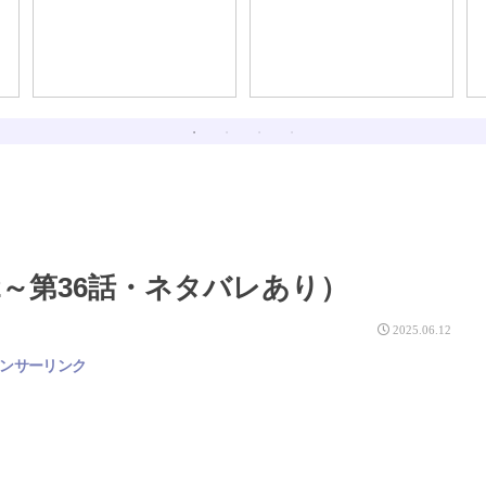
である。
るほど、最初は大人し
く、身銭を切って人に教
えを乞うたほうが良い話
～第36話・ネタバレあり）
2025.06.12
ンサーリンク