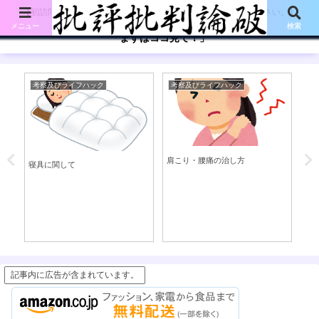
【初訪問の方は、下記の「まずはココ見て!」ボタンをご覧ください。】
メニュー
検索
「まずはココ見て！」
考察及びライフハック
考察及びライフハック
英
い
肩こり・腰痛の治し方
mo
寝具に関して
現(
記事内に広告が含まれています。