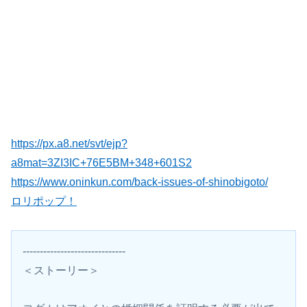
https://px.a8.net/svt/ejp?
a8mat=3ZI3IC+76E5BM+348+601S2
https://www.oninkun.com/back-issues-of-shinobigoto/
ロリポップ！
------------------------------
＜ストーリー＞