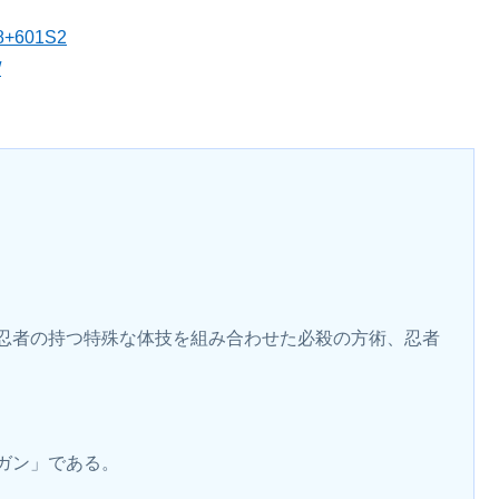
48+601S2
/
忍者の持つ特殊な体技を組み合わせた必殺の方術、忍者
ガン」である。