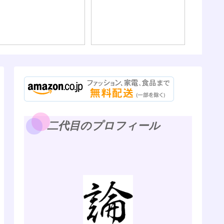
るほど
く、身
えを乞
二代目のプロフィール