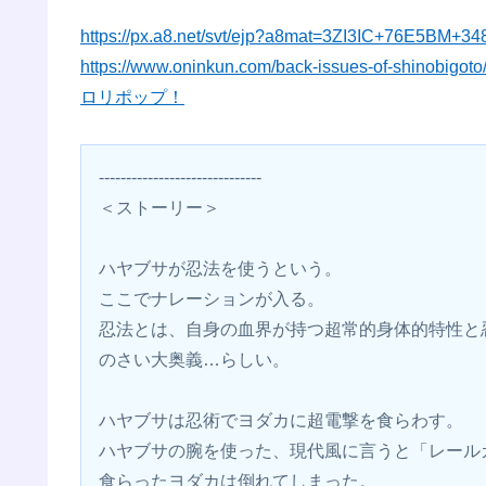
https://px.a8.net/svt/ejp?a8mat=3ZI3IC+76E5BM+3
https://www.oninkun.com/back-issues-of-shinobigoto
ロリポップ！
------------------------------
＜ストーリー＞
ハヤブサが忍法を使うという。
ここでナレーションが入る。
忍法とは、自身の血界が持つ超常的身体的特性と
のさい大奥義…らしい。
ハヤブサは忍術でヨダカに超電撃を食らわす。
ハヤブサの腕を使った、現代風に言うと「レール
食らったヨダカは倒れてしまった。