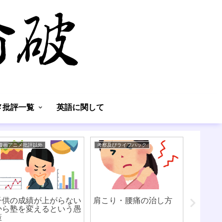
】
メ批評一覧
英語に関して
漫画アニメ批評以外
考察及びライフハック
考察及びラ
子供の成績が上がらない
肩こり・腰痛の治し方
門外漢
から塾を変えるという愚
ど、ま
策
習得す