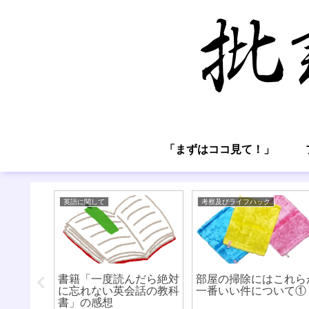
「まずはココ見て！」
英語に関して
考察及びライフハック
良いかに
書籍「一度読んだら絶対
部屋の掃除にはこれら
応援記
に忘れない英会話の教科
一番いい件について①
書」の感想