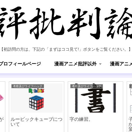
【初訪問の方は、下記の「まずはココ見て!」ボタンをご覧ください。
プロフィールページ
漫画アニメ批評以外
漫画アニ
考察及びライフハック
考察及びライフハック
が
ルービックキューブにつ
字の練習。
いて