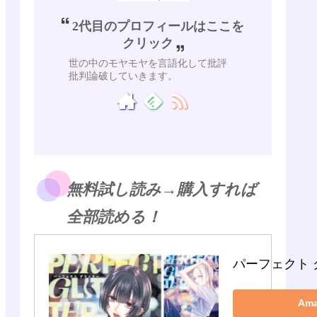
2代目のプロフィールはここを
クリック
世の中のモヤモヤを言語化して批評
批判論破していきます。
無料試し読み→購入すれば
全部読める！
パーフェクト 
Am