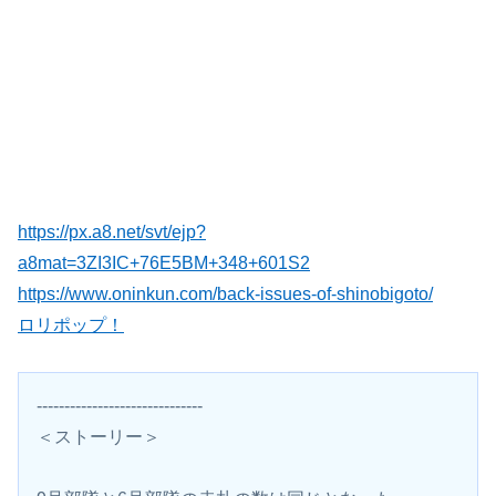
https://px.a8.net/svt/ejp?
a8mat=3ZI3IC+76E5BM+348+601S2
https://www.oninkun.com/back-issues-of-shinobigoto/
ロリポップ！
------------------------------
＜ストーリー＞