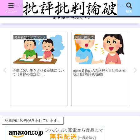
【初訪問の方は、下記の「まずはココ見て!」ボタンをご覧ください。】
メニュー
検索
「まずはココ見て！」
考察及びライフハック
英語に関して
考
そ
子供に習い事をさせる意味につい
more B than Aの誤解と言い換え表
部
」
て（目標の設定②）。
現(口語熟語表現編)
件
記事内に広告が含まれています。