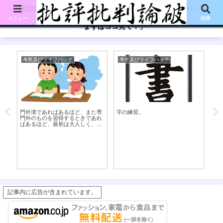
【初訪問の方は、下記の「まずはココ見て!」ボタンをご覧ください。】
メニュー
検索
「まずはココ見て！」
考察及びライフハック
考察及びライフハック
考
門外漢であればあるほど、また専
字の練習。
書
門外のものを習得するときであれ
立
ばあるほど、最初は大人しく、身
銭を切って人に教えを乞うたほう
が良い話
記事内に広告が含まれています。