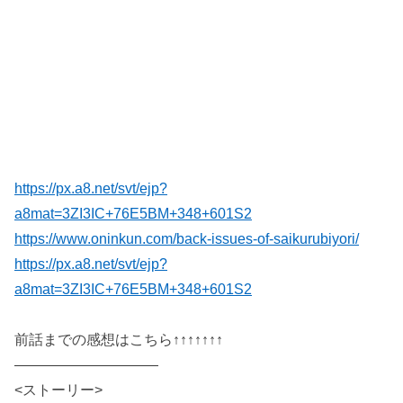
https://px.a8.net/svt/ejp?
a8mat=3ZI3IC+76E5BM+348+601S2
https://www.oninkun.com/back-issues-of-saikurubiyori/
https://px.a8.net/svt/ejp?
a8mat=3ZI3IC+76E5BM+348+601S2
前話までの感想はこちら↑↑↑↑↑↑↑
——————————
<ストーリー>