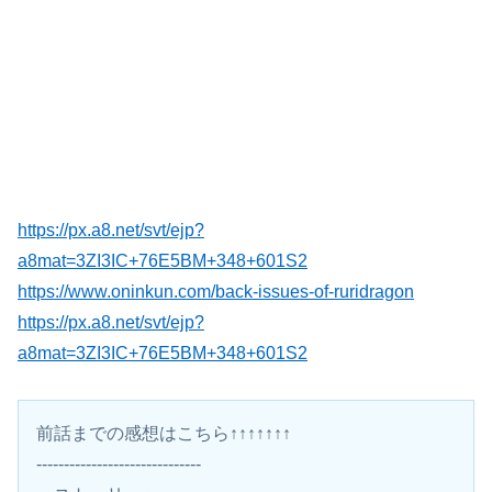
https://px.a8.net/svt/ejp?
a8mat=3ZI3IC+76E5BM+348+601S2
https://www.oninkun.com/back-issues-of-ruridragon
https://px.a8.net/svt/ejp?
a8mat=3ZI3IC+76E5BM+348+601S2
前話までの感想はこちら↑↑↑↑↑↑↑
------------------------------