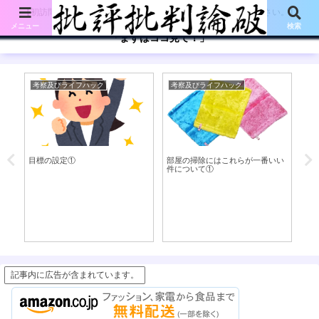
【初訪問の方は、下記の「まずはココ見て!」ボタンをご覧ください。】
メニュー
検索
「まずはココ見て！」
考察及びライフハック
考察及びライフハック
考
目標の設定①
部屋の掃除にはこれらが一番いい
部
件について①
件
ポ
記事内に広告が含まれています。