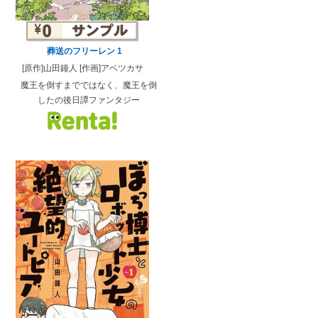
葬送のフリーレン 1
[原作]山田鐘人 [作画]アベツカサ
魔王を倒すまでではなく、魔王を倒
したの後日譚ファンタジー