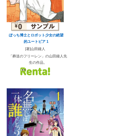
ぼっち博士とロボット少女の絶望
的ユートピア 1
[著]山田鐘人
「葬送のフリーレン」の山田鐘人先
生の作品。