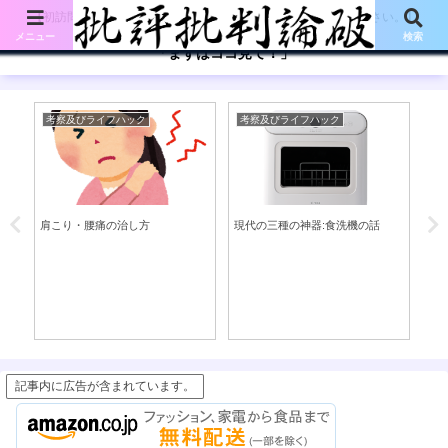
【初訪問の方は、下記の「まずはココ見て!」ボタンをご覧ください。】
メニュー
検索
「まずはココ見て！」
考察及びライフハック
考察及びライフハック
考
え表
肩こり・腰痛の治し方
現代の三種の神器:食洗機の話
寝
記事内に広告が含まれています。