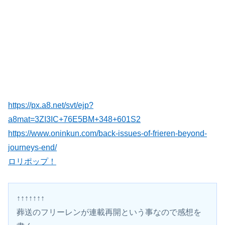
https://px.a8.net/svt/ejp?
a8mat=3ZI3IC+76E5BM+348+601S2
https://www.oninkun.com/back-issues-of-frieren-beyond-
journeys-end/
ロリポップ！
↑↑↑↑↑↑↑
葬送のフリーレンが連載再開という事なので感想を