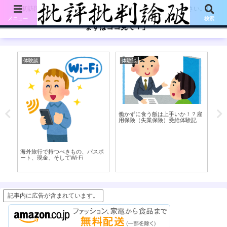
【初訪問の方は、下記の「まずはココ見て!」ボタンをご覧ください。】
メニュー
検索
「まずはココ見て！」
体験談
体験談
考
い
働かずに食う飯は上手いか！？雇
現
用保険（失業保険）受給体験記
海外旅行で持つべきもの、パスポ
ート、現金、そしてWi-Fi
記事内に広告が含まれています。