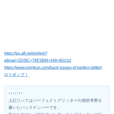
https://px.a8.net/svt/ejp?
a8mat=3ZI3IC+76E5BM+348+601S2
https://www.oninkun.com/back-issues-of-perfect-glitter/
ロリポップ！
↑↑↑↑↑↑↑
上記リンクはパーフェクトグリッターの感想考察を
書いたバックナンバーです。