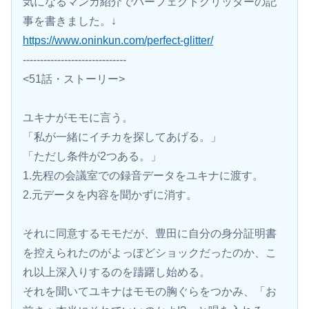
気になるマンガ紹介でパーフェクトグリッターの記
事を書きました。↓
https://www.oninkun.com/perfect-glitter/
------------------------------
<51話・ストーリー>
ユキナがモモに言う。
「私が一緒にイチカを探してあげる。」
「ただし条件が2つある。」
1.先程の会議室での録音データをユキナに渡す。
2.元データを内容を聞かずに消す。
それに同意するモモだが、豊田に自分の身分証明書
を控えられたのがよっぽどショックだったのか、こ
れ以上深入りするのを躊躇し始める。
それを聞いてユキナはモモの胸ぐらをつかみ、「お