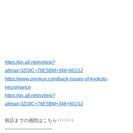
https://px.a8.net/svt/ejp?
a8mat=3ZI3IC+76E5BM+348+601S2
https://www.oninkun.com/back-issues-of-kyokuto-
necromance
https://px.a8.net/svt/ejp?
a8mat=3ZI3IC+76E5BM+348+601S2
前話までの感想はこちら↑↑↑↑↑↑↑
——————————