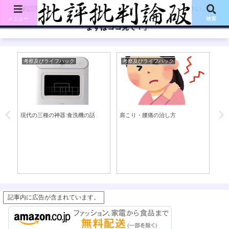
【初訪問の方は、下記の「まずはココ見て!」ボタンをご覧ください。】
メニュー
検索
「まずはココ見て！」
考察及びライフハック
考察及びライフハック
考
2
現代の三種の神器:食洗機の話
肩こり・腰痛の治し方
第
（
右
記事内に広告が含まれています。