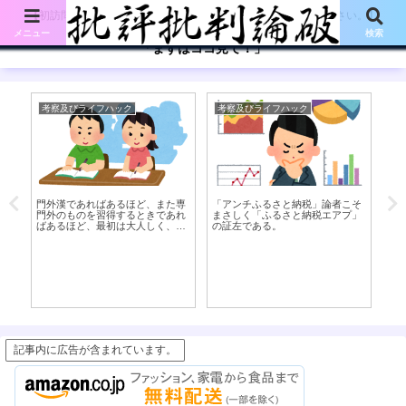
【初訪問の方は、下記の「まずはココ見て!」ボタンをご覧ください。】
メニュー
検索
「まずはココ見て！」
考察及びライフハック
考察及びライフハック
英
門外漢であればあるほど、また専
「アンチふるさと納税」論者こそ
ど
門外のものを習得するときであれ
まさしく「ふるさと納税エアプ」
（
ばあるほど、最初は大人しく、身
の証左である。
銭を切って人に教えを乞うたほう
が良い話
記事内に広告が含まれています。