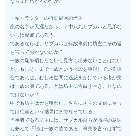
ならまだわかるのだが。
・キャラクターの行動描写の矛盾
龍の名字が天涅だから、十中八九サブカルと兄弟な
いしは親戚であろう。
であるならば、サブカルは何故事前に坊主にその旨
を言っておかないのか？
一族の恥を晒したという見方も出来ないことはない
が、もしそこまで一族という概念を重視している場
合であれば、むしろ世間に迷惑をかけている者が実
は一族の膿であることは坊主に告白すべきことなの
ではないか？
中でも坊主は命を狙われ、さらに坊主の父親に至っ
ては絶命という結果にまでなっている。
当事者である坊主には、サブカル自らが贖罪の意味
も兼ねて「龍は一族の膿である」事実を言うはずで