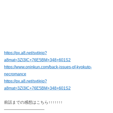
https://px.a8.net/svt/ejp?
a8mat=3ZI3IC+76E5BM+348+601S2
https://www.oninkun.com/back-issues-of-kyokuto-
necromance
https://px.a8.net/svt/ejp?
a8mat=3ZI3IC+76E5BM+348+601S2
前話までの感想はこちら↑↑↑↑↑↑↑
——————————