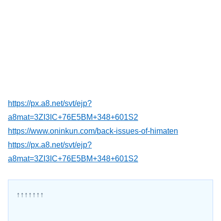
https://px.a8.net/svt/ejp?
a8mat=3ZI3IC+76E5BM+348+601S2
https://www.oninkun.com/back-issues-of-himaten
https://px.a8.net/svt/ejp?
a8mat=3ZI3IC+76E5BM+348+601S2
↑↑↑↑↑↑↑