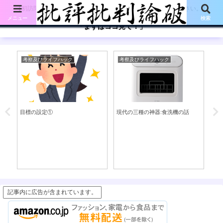
【初訪問の方は、下記の「まずはココ見て!」ボタンをご覧ください。】
メニュー
検索
「まずはココ見て！」
考察及びライフハック
考察及びライフハック
考
に
目標の設定①
現代の三種の神器:食洗機の話
第
（
右
記事内に広告が含まれています。