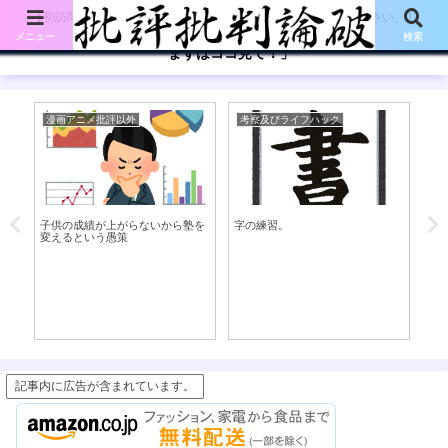
【初訪問の方は、下記の「まずはココ見て!」ボタンをご覧ください。】
メニュー
検索
「まずはココ見て！」
漫画アニメ批評以外
考察及びライフハック
考
雇
子供の成績が上がらないから塾を
字の練習。
部
変えるという愚策
件
記事内に広告が含まれています。