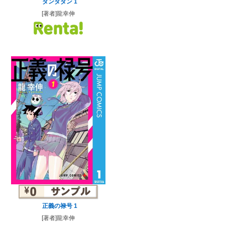
ダンダダン 1
[著者]龍幸伸
正義の禄号 1
[著者]龍幸伸