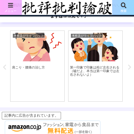
【初訪問の方は、下記の「まずはココ見て!」ボタンをご覧ください。】
メニュー
検索
「まずはココ見て！」
考察及びライフハック
考察及びライフハック
考
肩こり・腰痛の治し方
第一印象で印象は殆ど左右される
字
た
（嘘だよ、本当は第一印象では左
右されないよ）
記事内に広告が含まれています。