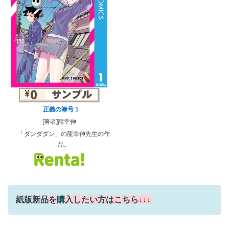
正義の禄号 1
[著者]龍幸伸
「ダンダダン」の龍幸伸先生の作
品。
紙版新品を購入したい方はこちら↓↓↓