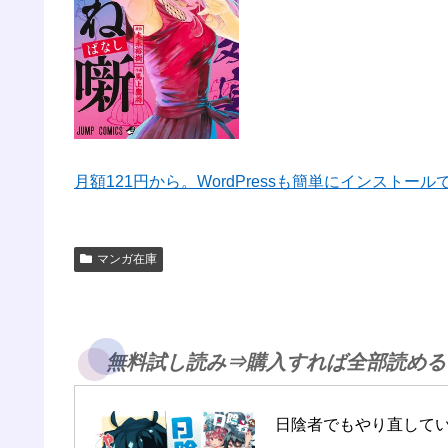
月額121円から。WordPressも簡単にインストー
マンガ在庫
無料試し読み⇒購入すれば全部読める
日陰者でもやり直して