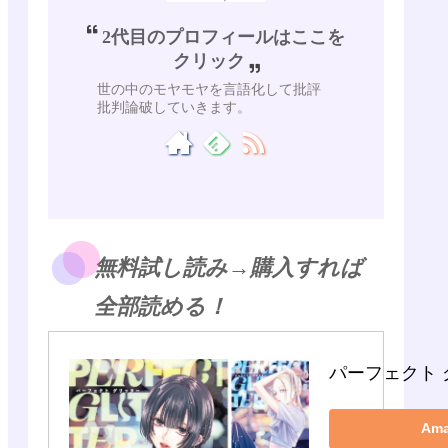
2代目のプロフィールはここを
クリック
世の中のモヤモヤを言語化して批評
批判論破していきます。
無料試し読み→購入すれば
全部読める！
パーフェクト 
Am