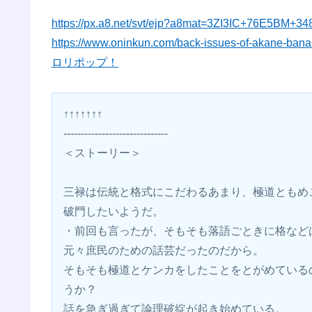
https://px.a8.net/svt/ejp?a8mat=3ZI3IC+76E5BM+3
https://www.oninkun.com/back-issues-of-akane-bana
ロリポップ！
↑↑↑↑↑↑↑
------------------------------
＜ストーリー＞
三禄は伝統と格式にこだわるあまり、極道ともめ
破門したいようだ。
・前回も言ったが、そもそも落語ごときに格など
元々庶民のための話芸だったのだから。
そもそも極道とケンカをしたことをとがめている
うか？
話を急ぎ過ぎて論理破綻が起き始めている。