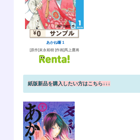
あかね噺 1
[原作]末永裕樹 [作画]馬上鷹将
紙版新品を購入したい方はこちら↓↓↓