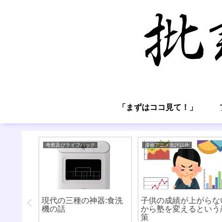
「まずはココ見て！」
考察及びライフハック
漫画アニメ批評以外
させる意
現代の三種の神器:食洗
子供の成績が上がらな
標の設定
機の話
から塾を変えるという
策