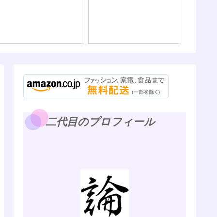
るほど、最初は大人し
である
く、身銭を切って人に教
えを乞うたほうが良い話
二代目のプロフィール