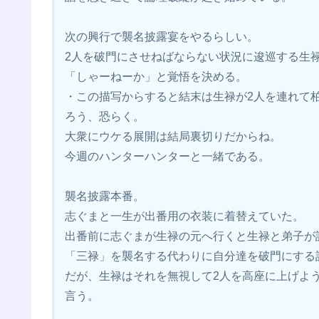
次の興行で襲名披露宴をやるらしい。
2人を破門にさせねばならない状況に逡巡する生
「しゃーねーか」と覚悟を決める。
・この描写からすると結末は生禄が2人を連れて
ろう、恐らく。
大衆にウケる展開は結局裏切りだからね。
今週のハンターハンターと一緒である。
襲名披露本番。
志ぐまと一生が出番用の衣装に着替えていた。
出番前に志ぐまが生禄の元へ行くと生禄と弟子が
「三禄」を襲名する代わりに自分達を破門にする
だが、生禄はそれを無視して2人を高座に上げよ
言う。