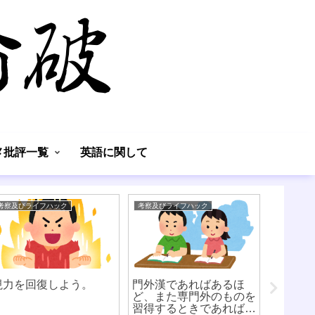
】
メ批評一覧
英語に関して
考察及びライフハック
考察及びライフハック
考察及びラ
視力を回復しよう。
門外漢であればあるほ
「アン
ど、また専門外のものを
論者こ
習得するときであればあ
さと納