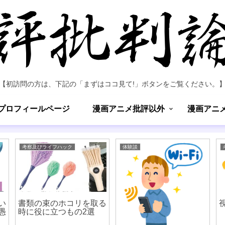
【初訪問の方は、下記の「まずはココ見て!」ボタンをご覧ください。
プロフィールページ
漫画アニメ批評以外
漫画アニ
考察及びライフハック
体験談
い
書類の束のホコリを取る
愚
時に役に立つもの2選