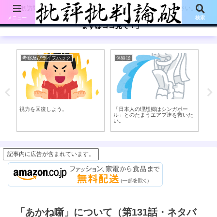
【初訪問の方は、下記の「まずはココ見て!」ボタンをご覧ください。】
メニュー
検索
「まずはココ見て！」
考察及びライフハック
体験談
考
視力を回復しよう。
「日本人の理想郷はシンガポー
目
ル」とのたまうエアプ達を救いた
い。
記事内に広告が含まれています。
「あかね噺」について（第131話・ネタバ