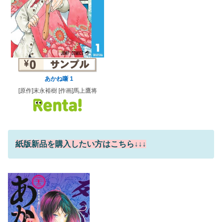
あかね噺 1
[原作]末永裕樹 [作画]馬上鷹将
紙版新品を購入したい方はこちら↓↓↓