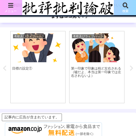
【初訪問の方は、下記の「まずはココ見て!」ボタンをご覧ください。】
メニュー
検索
「まずはココ見て！」
考察及びライフハック
考察及びライフハック
書
目標の設定①
第一印象で印象は殆ど左右される
木
た
（嘘だよ、本当は第一印象では左
ン
右されないよ）
記事内に広告が含まれています。