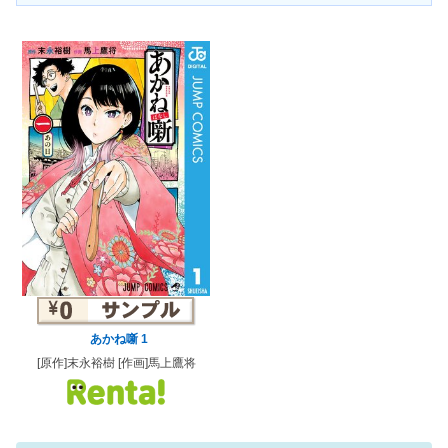
あかね噺 1
[原作]末永裕樹 [作画]馬上鷹将