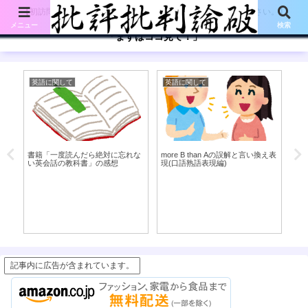
【初訪問の方は、下記の「まずはココ見て!」ボタンをご覧ください。】
メニュー
検索
「まずはココ見て！」
英語に関して
英語に関して
考
的
書籍「一度読んだら絶対に忘れな
more B than Aの誤解と言い換え表
ル
い英会話の教科書」の感想
現(口語熟語表現編)
記事内に広告が含まれています。