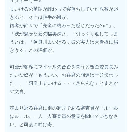
＜ストーリー＞
まいけるの落語が終わって寝落ちしていた観客が起
きると、そこは拍手の嵐が。
観客が節々で「完全に終わった感じだったのに」、
「彼が魅せた芸の幅奥深さ」「引っくり返してしま
うとは」「阿良川まいける…彼の実力は大看板に届
きうる」との評価が。
司会が客席にマイケルの合否を問うと審査委員長み
たいな奴が「もういい、お客席の相違は十分伝わっ
た」、「阿良川まいける・・・足らんな」とまさか
の文言。
静まり返る客席に別の師匠である審査員が「ルール
はルール。一人一人審査員の意見を聞いていきなさ
い」と司会に助け舟。