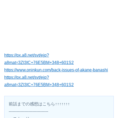
https://px.a8.net/svt/ejp?
a8mat=3ZI3IC+76E5BM+348+601S2
https://www.oninkun.com/back-issues-of-akane-banashi
https://px.a8.net/svt/ejp?
a8mat=3ZI3IC+76E5BM+348+601S2
前話までの感想はこちら↑↑↑↑↑↑↑
------------------------------