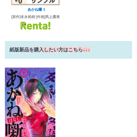
あかね噺 1
[原作]末永裕樹 [作画]馬上鷹将
紙版新品を購入したい方はこちら↓↓↓