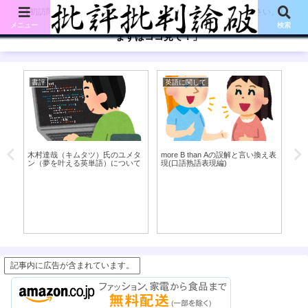
【初訪問の方は、下記の「まずはココ見て!」ボタンをご覧ください。】
メニュー
検索
「まずはココ見て！」
書評
英語に関して
考
を
木村達哉（キムタツ）氏のユメタ
more B than Aの誤解と言い換え表
ン（夢を叶える英単語）について
現(口語熟語表現編)
Wi
チ
（N
も
記事内に広告が含まれています。