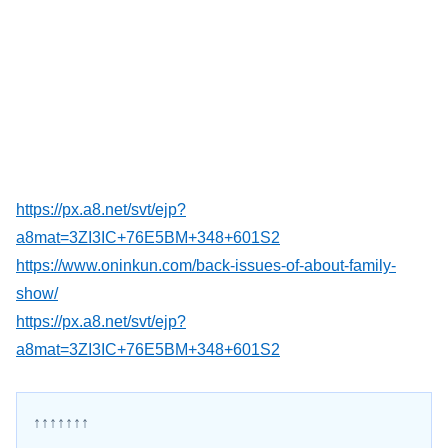
https://px.a8.net/svt/ejp?
a8mat=3ZI3IC+76E5BM+348+601S2
https://www.oninkun.com/back-issues-of-about-family-
show/
https://px.a8.net/svt/ejp?
a8mat=3ZI3IC+76E5BM+348+601S2
↑↑↑↑↑↑↑