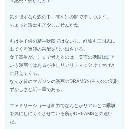
＜感想・分析など＞
気を隠すなら森の中、闇を別の闇で塗りつぶす。
ちょっと策士すぎやしませんかね。
もはや子供の精神状態ではないし、経験も三国志に
出てくる軍師の采配を思い出させる。
女子高生がここまで考えるのは、美言の活躍物語と
いう漫画ではあるが少しリアリティに欠けて大げさ
に見えてくる。
なんか昔のマガジンの漫画のDRAMSの主人公の気恥
ずかしさと紙一重である。
ファミリーショーは画力でなんとかリアルとの乖離
を気にしにくくさせている所がDREAMSとの違い
だ。