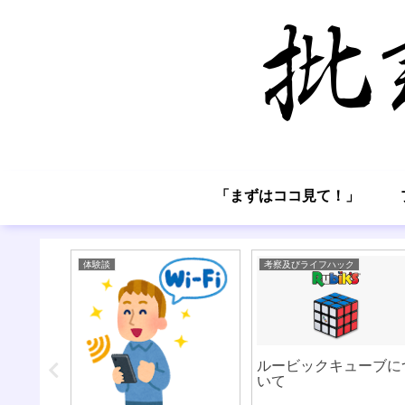
「まずはココ見て！」
体験談
考察及びライフハック
させる意
ルービックキューブに
標の設定
いて