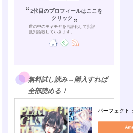
2代目のプロフィールはここを
クリック
世の中のモヤモヤを言語化して批評
批判論破していきます。
無料試し読み→購入すれば
全部読める！
パーフェクト 
Am