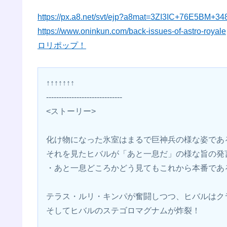
https://px.a8.net/svt/ejp?a8mat=3ZI3IC+76E5BM+3
https://www.oninkun.com/back-issues-of-astro-royale
ロリポップ！
↑↑↑↑↑↑↑
------------------------------
<ストーリー>
化け物になった氷室はまるで巨神兵の様な姿であ
それを見たヒバルが「あと一息だ」の様な旨の発
・あと一息どころかどう見てもこれから本番であ
テラス・ルリ・キンパが奮闘しつつ、ヒバルはク
そしてヒバルのステゴロマグナムが炸裂！