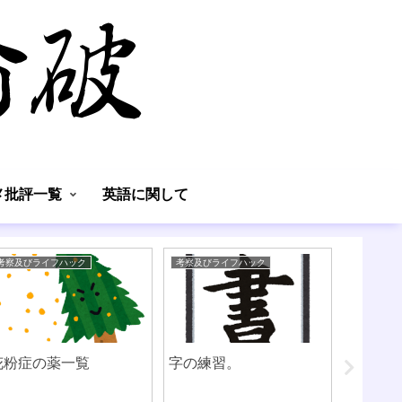
】
メ批評一覧
英語に関して
考察及びライフハック
考察及びライフハック
考察及びラ
花粉症の薬一覧
字の練習。
寝具に