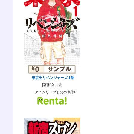
東京卍リベンジャーズ 1巻
[著]和久井健
タイムリープものの傑作!