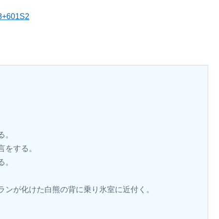
48+601S2
る。
言をする。
る。
ランが化けた白熊の背に乗り氷室に近付く。