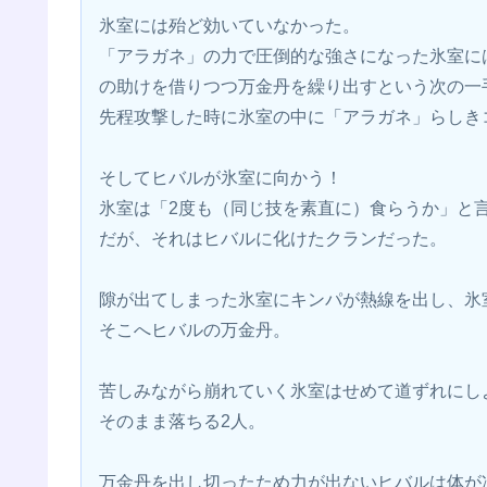
氷室には殆ど効いていなかった。
「アラガネ」の力で圧倒的な強さになった氷室に
の助けを借りつつ万金丹を繰り出すという次の一
先程攻撃した時に氷室の中に「アラガネ」らしき
そしてヒバルが氷室に向かう！
氷室は「2度も（同じ技を素直に）食らうか」と
だが、それはヒバルに化けたクランだった。
隙が出てしまった氷室にキンパが熱線を出し、氷
そこへヒバルの万金丹。
苦しみながら崩れていく氷室はせめて道ずれにし
そのまま落ちる2人。
万金丹を出し切ったため力が出ないヒバルは体が