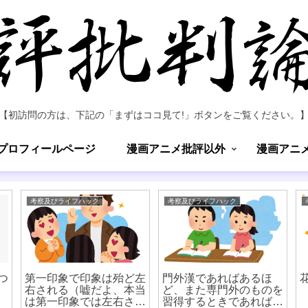
【初訪問の方は、下記の「まずはココ見て!」ボタンをご覧ください。
プロフィールページ
漫画アニメ批評以外
漫画アニ
考察及びライフハック
考察及びライフハック
つ
第一印象で印象は殆ど左
門外漢であればあるほ
右される（嘘だよ、本当
ど、また専門外のものを
は第一印象では左右され
習得するときであればあ