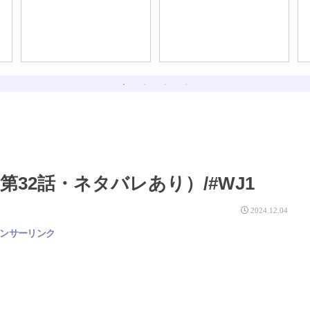
ないよ）
るほど、最初は大人し
く、身銭を切って人に教
えを乞うたほうが良い話
32話・ネタバレあり）/#WJ1
2024.12.04
ンサーリンク