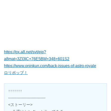
https://px.a8.net/svt/ejp?
a8mat=3ZI3IC+76E5BM+348+601S2
https://www.oninkun.com/back-issues-of-astro-royale
ロリポップ！
↑↑↑↑↑↑↑
------------------------------
<ストーリー>