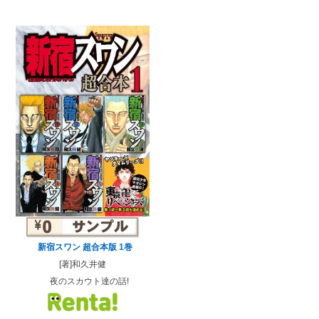
新宿スワン 超合本版 1巻
[著]和久井健
夜のスカウト達の話!