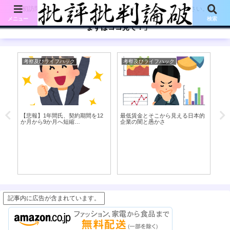
【初訪問の方は、下記の「まずはココ見て!」ボタンをご覧ください。】
メニュー
検索
「まずはココ見て！」
考察及びライフハック
考察及びライフハック
考
【悲報】1年間氏、契約期間を12
最低賃金とそこから見える日本的
子
か月から9か月へ短縮…
企業の闇と愚かさ
て
をシ
方法
記事内に広告が含まれています。