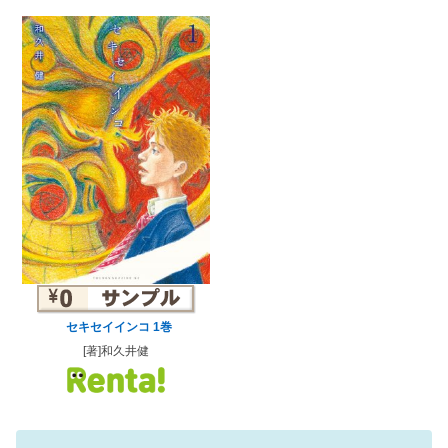
セキセイインコ 1巻
[著]和久井健