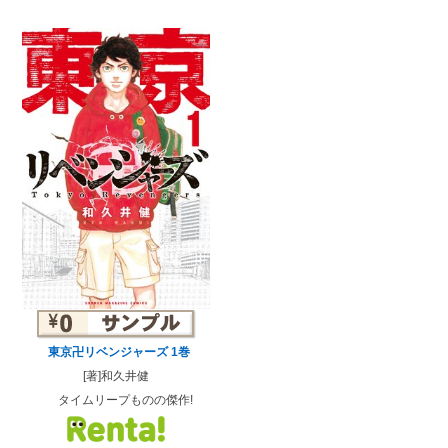
東京卍リベンジャーズ 1巻
[著]和久井健
タイムリープものの傑作!