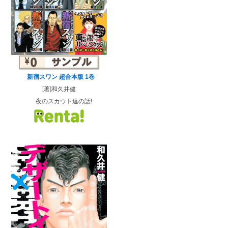
新宿スワン 超合本版 1巻
[著]和久井健
夜のスカウト達の話!