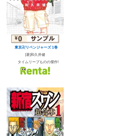
東京卍リベンジャーズ 1巻
[著]和久井健
タイムリープものの傑作!