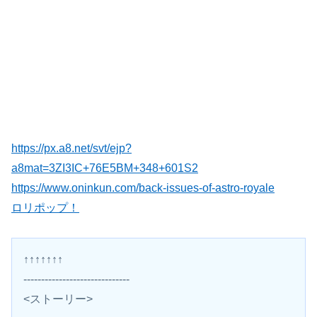
https://px.a8.net/svt/ejp?
a8mat=3ZI3IC+76E5BM+348+601S2
https://www.oninkun.com/back-issues-of-astro-royale
ロリポップ！
↑↑↑↑↑↑↑
------------------------------
<ストーリー>