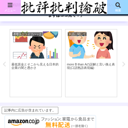
【初訪問の方は、下記の「まずはココ見て!」ボタンをご覧ください。】
メニュー
検索
「まずはココ見て！」
考察及びライフハック
英語に関して
考
い
最低賃金とそこから見える日本的
more B than Aの誤解と言い換え表
ル
企業の闇と愚かさ
現(口語熟語表現編)
記事内に広告が含まれています。