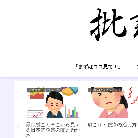
「まずはココ見て！」
考察及びライフハック
考察及びライフハック
これらが
最低賃金とそこから見え
肩こり・腰痛の治し方
いて①
る日本的企業の闇と愚か
さ