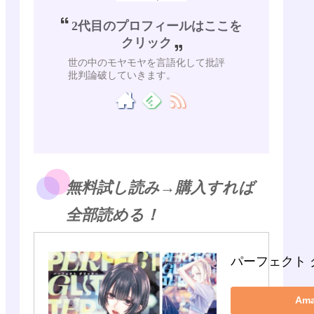
2代目のプロフィールはここを
クリック
世の中のモヤモヤを言語化して批評
批判論破していきます。
無料試し読み→購入すれば
全部読める！
パーフェクト 
Am