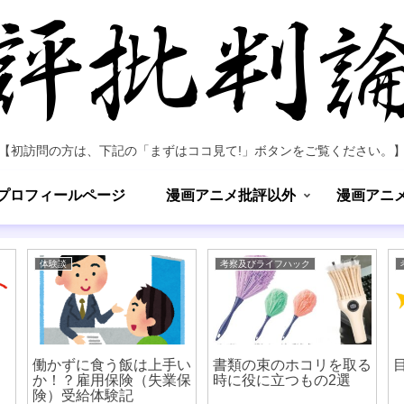
【初訪問の方は、下記の「まずはココ見て!」ボタンをご覧ください。
プロフィールページ
漫画アニメ批評以外
漫画アニ
体験談
考察及びライフハック
働かずに食う飯は上手い
書類の束のホコリを取る
か！？雇用保険（失業保
時に役に立つもの2選
険）受給体験記