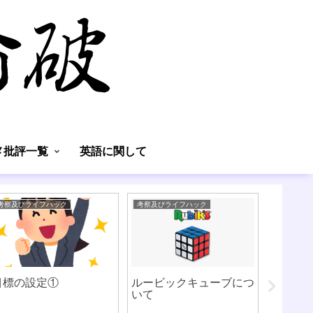
】
メ批評一覧
英語に関して
考察及びライフハック
考察及びライフハック
英語に関し
目標の設定①
ルービックキューブにつ
書籍「
いて
に忘れ
書」の