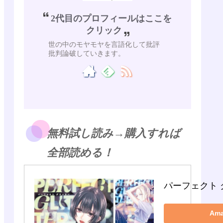
2代目のプロフィールはここを
クリック
世の中のモヤモヤを言語化して批評
批判論破していきます。
無料試し読み→購入すれば
全部読める！
パーフェクト 
Am