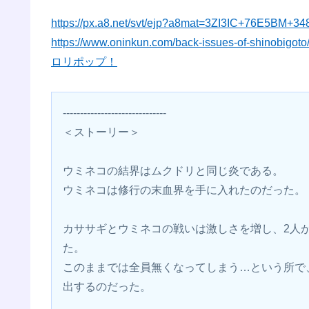
https://px.a8.net/svt/ejp?a8mat=3ZI3IC+76E5BM+3
https://www.oninkun.com/back-issues-of-shinobigoto
ロリポップ！
------------------------------
＜ストーリー＞
ウミネコの結界はムクドリと同じ炎である。
ウミネコは修行の末血界を手に入れたのだった。
カササギとウミネコの戦いは激しさを増し、2人
た。
このままでは全員無くなってしまう…という所で
出するのだった。