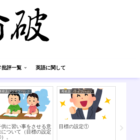
】
メ批評一覧
英語に関して
考察及びライフハック
考察及びライフハック
考察及びラ
子供に習い事をさせる意
目標の設定①
ルービ
味について（目標の設定
いて
②）。