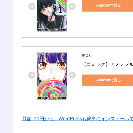
Amazonで見る
集英社
【コミック】アメノフ
Amazonで見る
月額121円から。WordPressも簡単にインストー