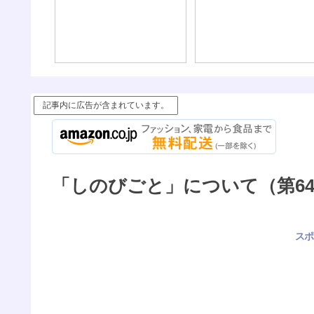
べきも
、現金、
記事内に広告が含まれています。
「しのびごと」について（第6
スポ