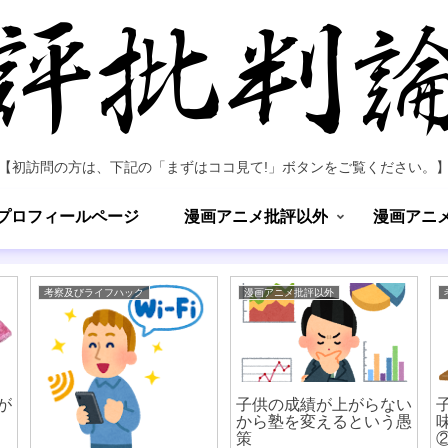
【初訪問の方は、下記の「まずはココ見て!」ボタンをご覧ください。
プロフィールページ
漫画アニメ批評以外
漫画アニ
考察及びライフハック
漫画アニメ批評以外
が
子供の成績が上がらない
から塾を変えるという愚
策