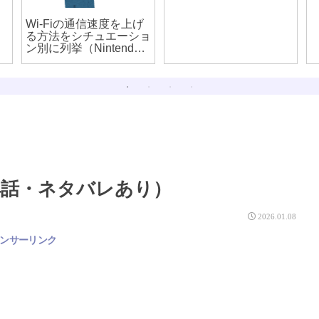
Wi-Fiの通信速度を上げ
る方法をシチュエーショ
ン別に列挙（Nintendo
Switchを早くする方法
も）
4話・ネタバレあり）
2026.01.08
ンサーリンク