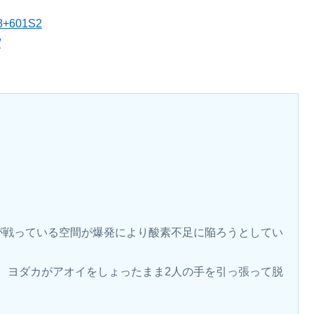
48+601S2
/
が戦っている空間が爆発により酸素不足に陥ろうとしてい
、ヨダカがアオイをしょったまま2人の手を引っ張って脱