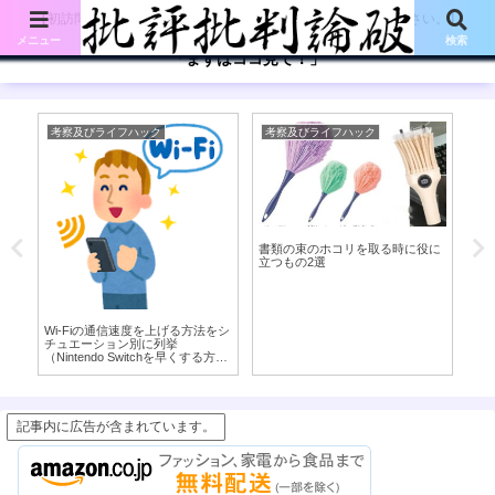
【初訪問の方は、下記の「まずはココ見て!」ボタンをご覧ください。】
メニュー
検索
「まずはココ見て！」
考察及びライフハック
考察及びライフハック
考
専
書類の束のホコリを取る時に役に
寝
れ
立つもの2選
身
う
Wi-Fiの通信速度を上げる方法をシ
チュエーション別に列挙
（Nintendo Switchを早くする方法
も）
記事内に広告が含まれています。