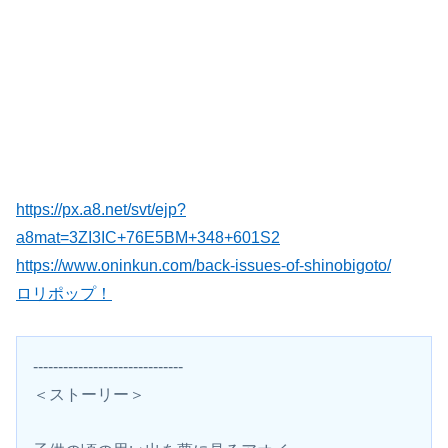
https://px.a8.net/svt/ejp?
a8mat=3ZI3IC+76E5BM+348+601S2
https://www.oninkun.com/back-issues-of-shinobigoto/
ロリポップ！
------------------------------
＜ストーリー＞