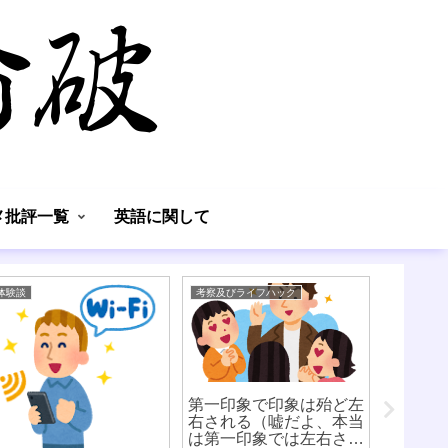
】
メ批評一覧
英語に関して
体験談
考察及びライフハック
考察及びラ
第一印象で印象は殆ど左
視力を
右される（嘘だよ、本当
は第一印象では左右され