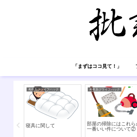
「まずはココ見て！」
考察及びライフハック
考察及びライフハック
は上手い
部屋の掃除にはこれら
寝具に関して
（失業保
一番いい件について②