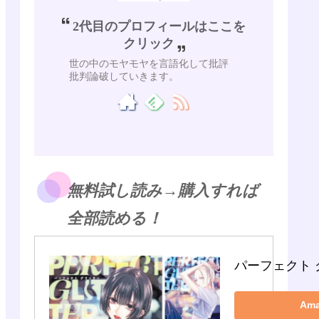
2代目のプロフィールはここを
クリック
世の中のモヤモヤを言語化して批評
批判論破していきます。
無料試し読み→購入すれば
全部読める！
パーフェクト 
Am