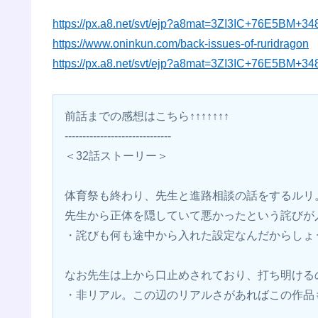
https://px.a8.net/svt/ejp?a8mat=3ZI3IC+76E5BM+3
https://www.oninkun.com/back-issues-of-ruridragon
https://px.a8.net/svt/ejp?a8mat=3ZI3IC+76E5BM+3
前話までの感想はこちら↑↑↑↑↑↑↑
------------------------------
＜32話ストーリー＞
体育祭も終わり、先生と進路相談の話をするルリ
先生から正体を隠していて悪かったという詫びが
・詫びも何も途中から入れた設定なんだからしょ
なお先生は上から口止めされており、打ち明ける
・非リアル。この辺のリアルさがあればこの作品