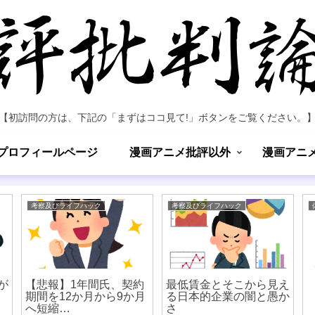
【初訪問の方は、下記の「まずはココ見て!」ボタンをご覧ください。
プロフィールページ
漫画アニメ批評以外
漫画アニ
考察及びライフハック
考察及びライフハック
が
【悲報】1年間氏、契約
最低賃金とそこから見え
期間を12か月から9か月
る日本的企業の闇と愚か
へ短縮…
さ