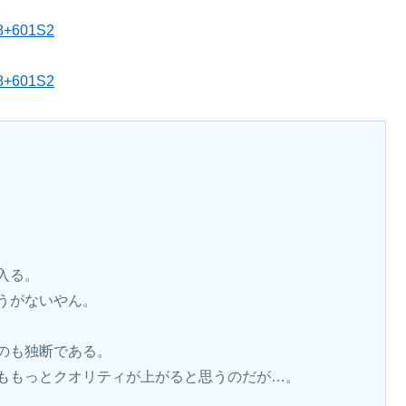
48+601S2
48+601S2
。
入る。
うがないやん。
のも独断である。
ももっとクオリティが上がると思うのだが…。