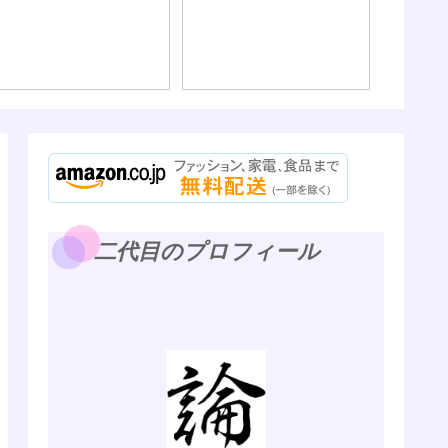
Wi-F
る方法
ン別に列挙
Swit
も）
二代目のプロフィール