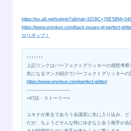
https://px.a8.net/svt/ejp?a8mat=3ZI3IC+76E5BM+3
https://www.oninkun.com/back-issues-of-perfect-glitte
ロリポップ！
↑↑↑↑↑↑↑
上記リンクはパーフェクトグリッターの感想考察
気になるマンガ紹介でパーフェクトグリッターの
https://www.oninkun.com/perfect-glitter/
------------------------------
<47話・ストーリー>
ユキナが来るであろう会議室に先に入り込み、ど
だが、ちょうどそんな時にゆきなと会う相手が会
まだ時間前なのに相手が来たことに驚くモモ。