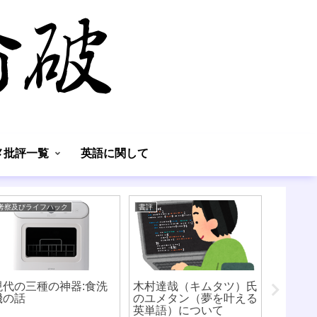
】
メ批評一覧
英語に関して
考察及びライフハック
書評
考察及びラ
現代の三種の神器:食洗
木村達哉（キムタツ）氏
機の話
のユメタン（夢を叶える
英単語）について