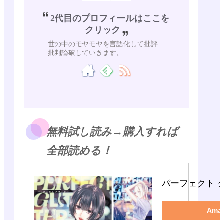
2代目のプロフィールはここを
クリック
世の中のモヤモヤを言語化して批評
批判論破していきます。
無料試し読み→購入すれば
全部読める！
パーフェクト 
Am