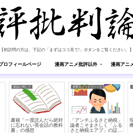
【初訪問の方は、下記の「まずはココ見て!」ボタンをご覧ください。
プロフィールページ
漫画アニメ批評以外
漫画アニ
英語に関して
考察及びライフハック
書籍「一度読んだら絶対
「アンチふるさと納税」
に忘れない英会話の教科
論者こそまさしく「ふる
書」の感想
さと納税エアプ」の証左