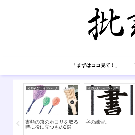
「まずはココ見て！」
考察及びライフハック
考察及びライフハック
これらが
書類の束のホコリを取る
字の練習。
いて②
時に役に立つもの2選