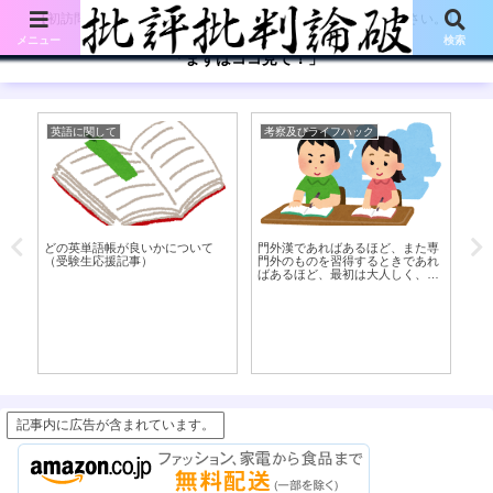
【初訪問の方は、下記の「まずはココ見て!」ボタンをご覧ください。】
メニュー
検索
「まずはココ見て！」
英語に関して
考察及びライフハック
漫
い
どの英単語帳が良いかについて
門外漢であればあるほど、また専
子
（受験生応援記事）
門外のものを習得するときであれ
変
ばあるほど、最初は大人しく、身
銭を切って人に教えを乞うたほう
が良い話
記事内に広告が含まれています。