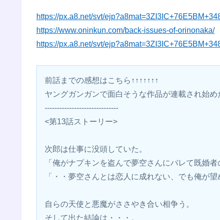
https://px.a8.net/svt/ejp?a8mat=3ZI3IC+76E5BM+3
https://www.oninkun.com/back-issues-of-orinonaka/
https://px.a8.net/svt/ejp?a8mat=3ZI3IC+76E5BM+3
前話までの感想はこちら↑↑↑↑↑↑↑
ヤングガンガンで面白そうな作品が連載され始め
------------------------------
<第13話ストーリー>
次郎は仕事に没頭していた。
「俺がナプキンを盗んで夢空さんにバレて既婚者
「・・夢空さんとは恋人に成れない、でも俺が望
自らの天使と悪魔がささやき合い相争う。
そして出た結論は・・・。