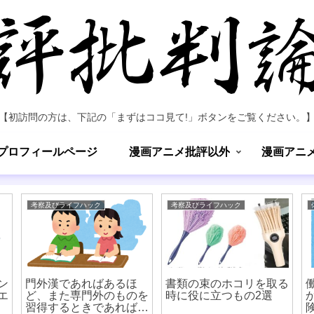
【初訪問の方は、下記の「まずはココ見て!」ボタンをご覧ください。
プロフィールページ
漫画アニメ批評以外
漫画アニ
考察及びライフハック
考察及びライフハック
ン
門外漢であればあるほ
書類の束のホコリを取る
エ
ど、また専門外のものを
時に役に立つもの2選
習得するときであればあ