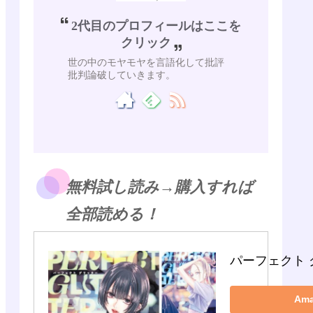
2代目のプロフィールはここを
クリック
世の中のモヤモヤを言語化して批評
批判論破していきます。
無料試し読み→購入すれば
全部読める！
パーフェクト 
Am