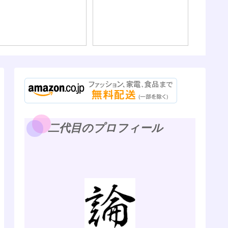
Wi-F
る方法
ン別に列挙
Swit
も）
二代目のプロフィール