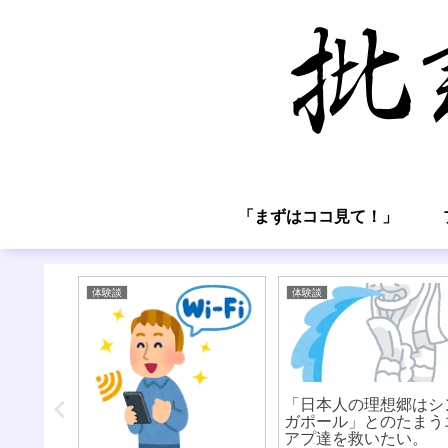
「まずはココ見て！」
体験談
体験談
タツ）氏
「日本人の理想郷はシ
を叶える
ガポール」とのたまう
て
アプ達を救いたい。