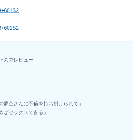
48+601S2
48+601S2
たのでレビュー。
の夢空さんに不倫を持ち掛けられて」
めばセックスできる」