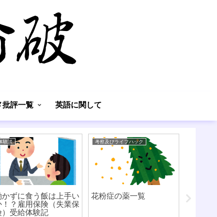
】
メ批評一覧
英語に関して
体験談
考察及びライフハック
考察及びラ
働かずに食う飯は上手い
花粉症の薬一覧
か！？雇用保険（失業保
険）受給体験記