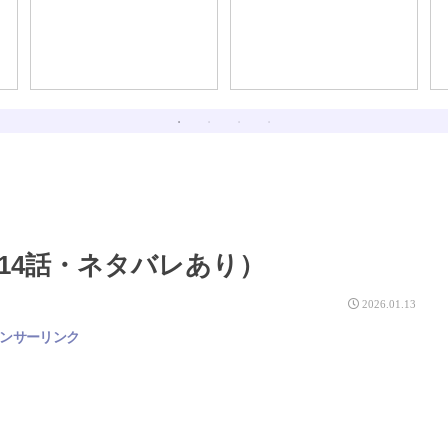
るほど、最初は大人し
く、身銭を切って人に教
えを乞うたほうが良い話
14話・ネタバレあり）
2026.01.13
ンサーリンク