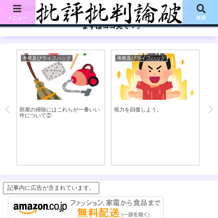
【初訪問の方は、下記の「まずはココ見て!」ボタンをご覧ください。】
メニュー
検索
「まずはココ見て！」
考察及びライフハック
考察及びライフハック
考
い
部屋の掃除にはこれらが一番いい
視力を回復しよう。
「
件について②
ま
の
記事内に広告が含まれています。