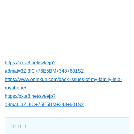
https://px.a8.net/svt/ejp?
a8mat=3ZI3IC+76E5BM+348+601S2
https://www.oninkun.com/back-issues-of-my-family-is-a-
royal-one/
https://px.a8.net/svt/ejp?
a8mat=3ZI3IC+76E5BM+348+601S2
↑↑↑↑↑↑↑