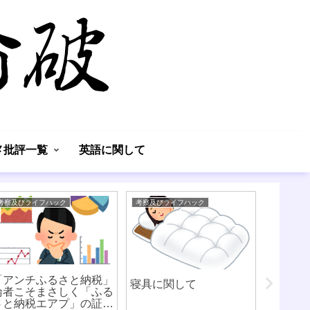
】
メ批評一覧
英語に関して
考察及びライフハック
考察及びライフハック
体験談
「アンチふるさと納税」
寝具に関して
論者こそまさしく「ふる
さと納税エアプ」の証左