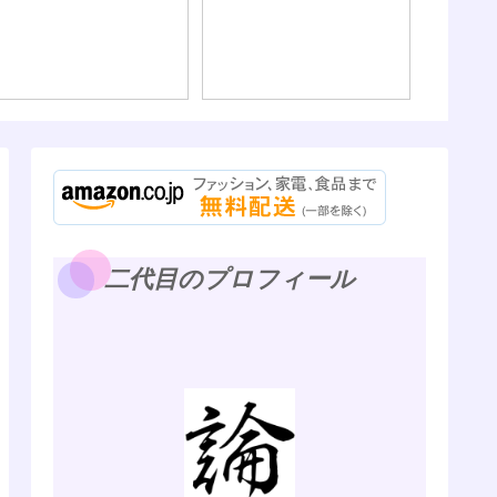
である。
海外旅
の、パ
そしてWi
二代目のプロフィール