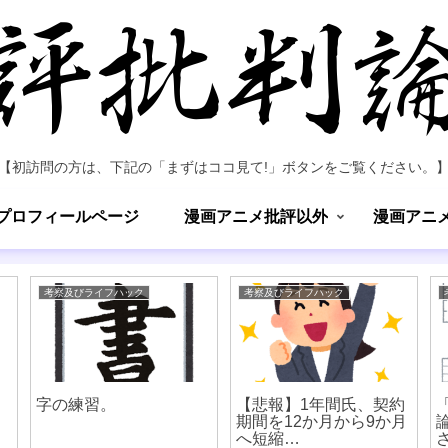
【初訪問の方は、下記の「まずはココ見て!」ボタンをご覧ください。
プロフィールページ
漫画アニメ批評以外
漫画アニ
考察及びライフハック
考察及びライフハック
字の練習。
【悲報】1年間氏、契約
期間を12か月から9か月
へ短縮…