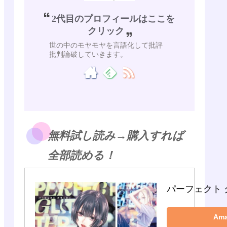
2代目のプロフィールはここを
クリック
世の中のモヤモヤを言語化して批評
批判論破していきます。
無料試し読み→購入すれば
全部読める！
パーフェクト 
Am