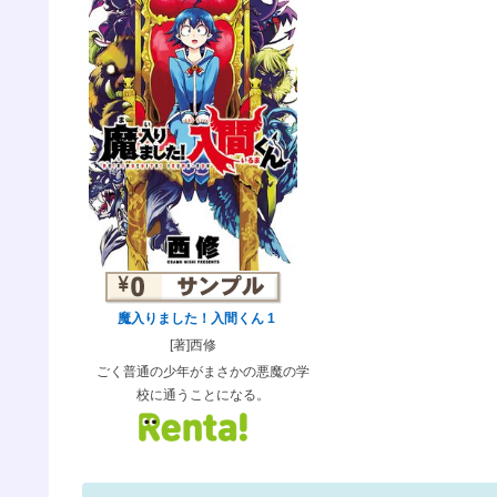
魔入りました！入間くん 1
[著]西修
ごく普通の少年がまさかの悪魔の学
校に通うことになる。