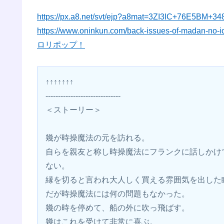
https://px.a8.net/svt/ejp?a8mat=3ZI3IC+76E5BM+3
https://www.oninkun.com/back-issues-of-madan-no-ic
ロリポップ！
↑↑↑↑↑↑↑
------------------------------
＜ストーリー＞
幾が時操魔法の元を訪れる。
自らを親友と称し時操魔法にフランクに話しかけ
ない。
縁を切ると言われ大人しく買える雰囲気を出した
だが時操魔法には何の問題もなかった。
幾の時を停めて、船の外に吹っ飛ばす。
幾はこれを受けて非常に喜ぶ。