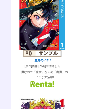
魔男のイチ 1
[原作]西修 [作画]宇佐崎しろ
男なので「魔女」ならぬ「魔男」の
イチが大活躍!