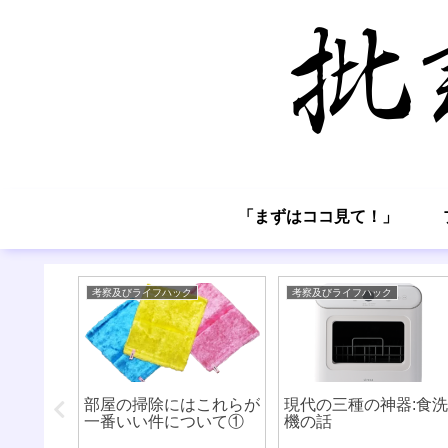
「まずはココ見て！」
考察及びライフハック
考察及びライフハック
郷はシン
部屋の掃除にはこれらが
現代の三種の神器:食洗
たまうエ
一番いい件について①
機の話
い。