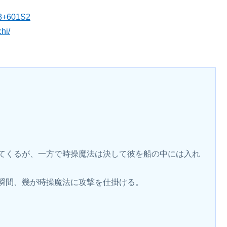
48+601S2
hi/
てくるが、一方で時操魔法は決して彼を船の中には入れ
瞬間、幾が時操魔法に攻撃を仕掛ける。