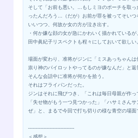
そして「お前も悪い。…もしミヨのポーチを取っ
ったんだろう…（だが）お前が罪を被ってそいつ
いいつつ、何故か女の方が泣き出す。
・何か嫌な顔の女が急にかわいく描かれているが
田中眞紀子リスペクトも程々にしておいて欲しい
場面が変わり、准将がジンに「ミスあっちゃんは
祟り神のパイロットやってるのが嫌なんだ」と返
そんな会話中に准将が何かを拾う。
それはフライパンだった。
ジンはそれに飛びつき、「これは毎日母親が作っ
「失せ物がもう一つ見つかった」「ハサミさんサ
ぜ」と、まるで今回で打ち切りの様な青空の場面
------------------------------
＜感想＞