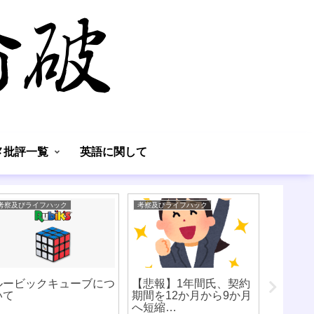
】
メ批評一覧
英語に関して
考察及びライフハック
考察及びライフハック
英語に関し
ルービックキューブにつ
【悲報】1年間氏、契約
どの英
いて
期間を12か月から9か月
ついて
へ短縮…
事）