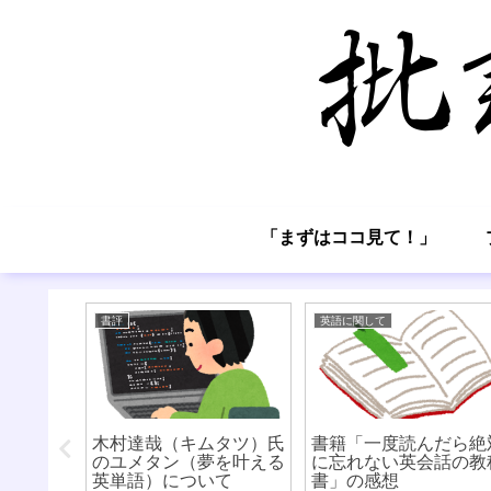
「まずはココ見て！」
書評
英語に関して
がらない
木村達哉（キムタツ）氏
書籍「一度読んだら絶
という愚
のユメタン（夢を叶える
に忘れない英会話の教
英単語）について
書」の感想