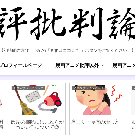
【初訪問の方は、下記の「まずはココ見て!」ボタンをご覧ください。
プロフィールページ
漫画アニメ批評以外
漫画アニ
考察及びライフハック
考察及びライフハック
対
部屋の掃除にはこれらが
肩こり・腰痛の治し方
科
一番いい件について②