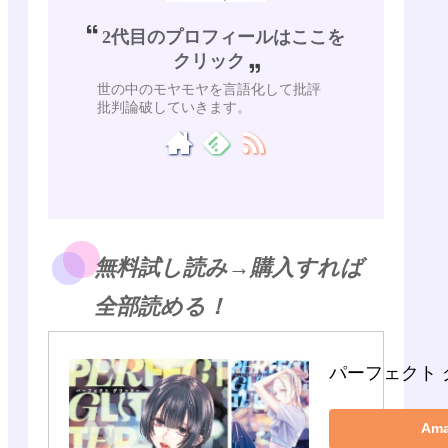
2代目のプロフィールはここを
クリック
世の中のモヤモヤを言語化して批評
批判論破していきます。
無料試し読み→購入すれば
全部読める！
パーフェクト 
Am