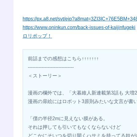
https://px.a8.net/svt/ejp?a8mat=3ZI3IC+76E5BM+3
https://www.oninkun.com/back-issues-of-kaijinfugeki
ロリポップ！
前話までの感想はこちら↑↑↑↑↑↑↑
------------------------------
＜ストーリー＞
漫画の欄外では、「大暮維人新連載第3話も 大増
漫画の扉絵にはロボット3原則みたいな文言が書
「僕の半径2mに見えない膜がある。
それは押しても引いてもなくならないけど
どこかにそいつを切り開くハサミを持ってる奴が