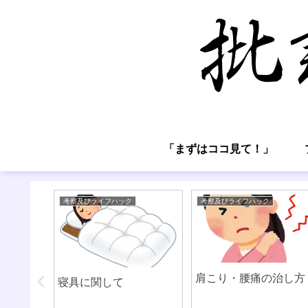
「まずはココ見て！」
考察及びライフハック
考察及びライフハック
がらない
肩こり・腰痛の治し方
寝具に関して
という愚