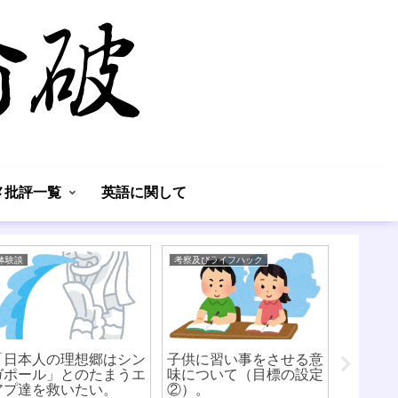
】
メ批評一覧
英語に関して
体験談
考察及びライフハック
英語に関し
「日本人の理想郷はシン
子供に習い事をさせる意
どの英
ガポール」とのたまうエ
味について（目標の設定
ついて
アプ達を救いたい。
②）。
事）