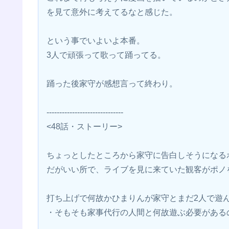
を見て意外に考えてるなと感じた。
という事でいよいよ本番。
3人で頑張って歌って踊ってる。
踊った後家守が感想言って終わり。
------------------------------
<48話・ストーリー>
ちょっとしたところから家守に告白しそうになる
だがいい所で、ライブを見に来ていた観客がポノ
打ち上げで何故かひまりんが家守とまだ2人で遊
・そもそも家事代行の人間と何故遊ぶ必要がある