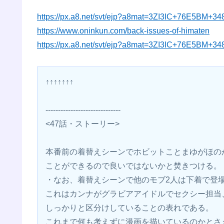
https://px.a8.net/svt/ejp?a8mat=3ZI3IC+76E5BM+3
https://www.oninkun.com/back-issues-of-himaten
https://px.a8.net/svt/ejp?a8mat=3ZI3IC+76E5BM+3
↑↑↑↑↑↑↑
------------------------------
<47話・ストーリー>
本番前の着替えシーンでホビットことまゆがほの
ことができるので良いではないかと焚きつける。
・なお、着替えシーンで他のモブ2人は下着で登
これはカンナがグラビアアイドルでセクシー担当
しっかりと区分けしていることの表れである。
これまで何も考えずに漫画を描いているのかとさ