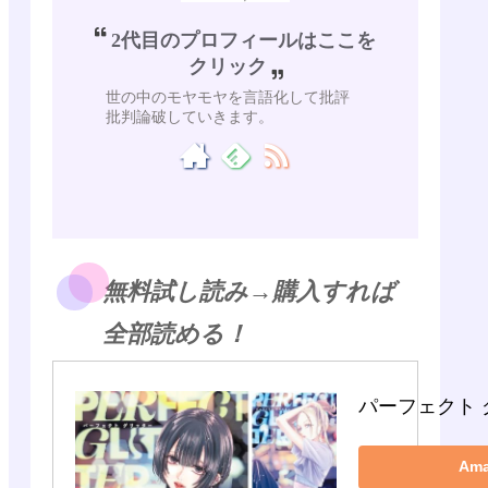
2代目のプロフィールはここを
クリック
世の中のモヤモヤを言語化して批評
批判論破していきます。
無料試し読み→購入すれば
全部読める！
パーフェクト 
Am