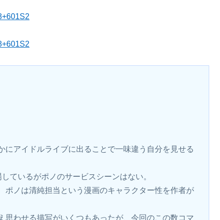
48+601S2
48+601S2
かにアイドルライブに出ることで一味違う自分を見せる
場しているがポノのサービスシーンはない。
、ポノは清純担当という漫画のキャラクター性を作者が
え思わせる描写がいくつもあったが、今回のこの数コマ