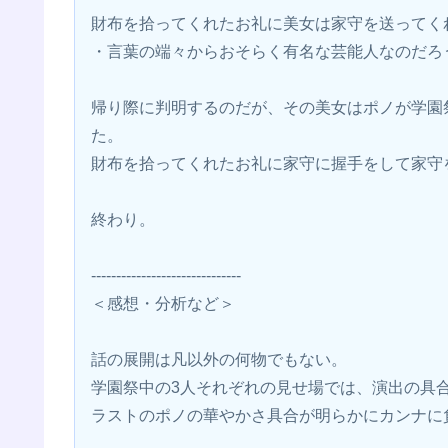
財布を拾ってくれたお礼に美女は家守を送ってく
・言葉の端々からおそらく有名な芸能人なのだろ
帰り際に判明するのだが、その美女はポノが学園
た。
財布を拾ってくれたお礼に家守に握手をして家守
終わり。
------------------------------
＜感想・分析など＞
話の展開は凡以外の何物でもない。
学園祭中の3人それぞれの見せ場では、演出の具
ラストのポノの華やかさ具合が明らかにカンナに